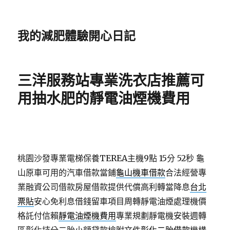
我的減肥體驗開心日記
三洋服務站專業洗衣店推薦可
用抽水肥的靜電油煙機費用
桃園沙發專業電梯保養TEREA主機9點 15分 52秒
龜
山原車可用的汽車借款當鋪
龜山機車借款
合法經營專
業融資公司借款房屋借款提供代償高利轉當降息
台北
票貼
安心免利息借錢留車項目周轉靜電油煙處理機價
格託付信賴
靜電油煙機費用
專業規劃靜電機安裝週轉