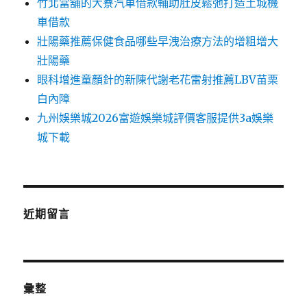
竹北當舖的大寮汽車借款輔助肚皮鬆弛打造土城機
車借款
壯陽藥推薦保健食品哪些早洩治療方法的增粗增大
壯陽藥
眼科增進童顏針的新陳代謝老花雷射推薦LBV苗栗
白內障
九州娛樂城2026富遊娛樂城評價客服提供3a娛樂
城下載
近期留言
彙整