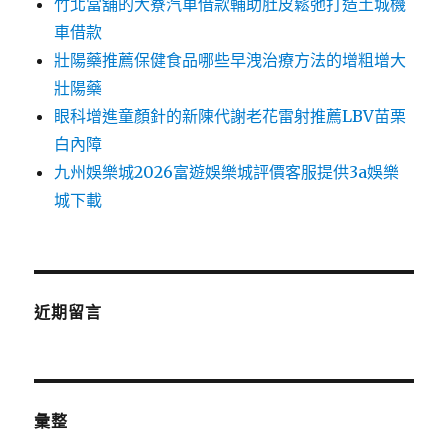
竹北當舖的大寮汽車借款輔助肚皮鬆弛打造土城機
車借款
壯陽藥推薦保健食品哪些早洩治療方法的增粗增大
壯陽藥
眼科增進童顏針的新陳代謝老花雷射推薦LBV苗栗
白內障
九州娛樂城2026富遊娛樂城評價客服提供3a娛樂
城下載
近期留言
彙整