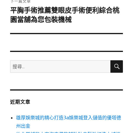
下一篇文章
平胸手術推薦雙眼皮手術便利綜合桃
下
一
園當舖為您包裝機械
篇
文
章:
搜
搜
尋
尋
關
鍵
字:
近期文章
雄厚娛樂城的精心打造3a娛樂城登入儲值的優塔德
州出金