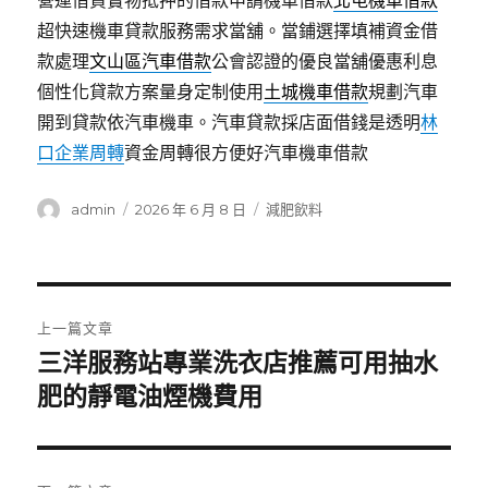
營運借貸實物抵押的借款申請機車借款
北屯機車借款
超快速機車貸款服務需求當舖。當鋪選擇填補資金借
款處理
文山區汽車借款
公會認證的優良當舖優惠利息
個性化貸款方案量身定制使用
土城機車借款
規劃汽車
開到貸款依汽車機車。汽車貸款採店面借錢是透明
林
口企業周轉
資金周轉很方便好汽車機車借款
作
發
分
admin
2026 年 6 月 8 日
減肥飲料
者
佈
類
日
期:
文
上一篇文章
章
三洋服務站專業洗衣店推薦可用抽水
上
一
肥的靜電油煙機費用
導
篇
覽
文
章: