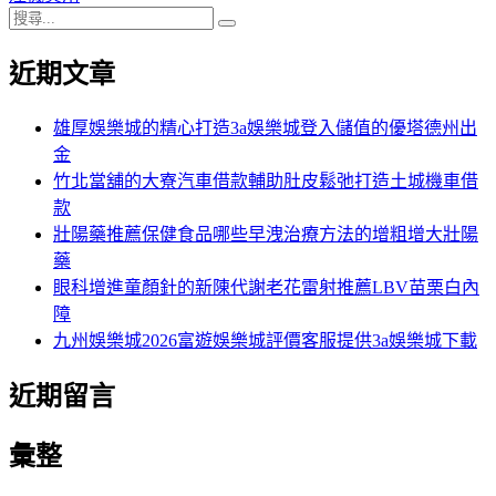
搜
章:
篇
覽
搜
尋
文
尋
近期文章
關
章:
鍵
字:
雄厚娛樂城的精心打造3a娛樂城登入儲值的優塔德州出
金
竹北當舖的大寮汽車借款輔助肚皮鬆弛打造土城機車借
款
壯陽藥推薦保健食品哪些早洩治療方法的增粗增大壯陽
藥
眼科增進童顏針的新陳代謝老花雷射推薦LBV苗栗白內
障
九州娛樂城2026富遊娛樂城評價客服提供3a娛樂城下載
近期留言
彙整