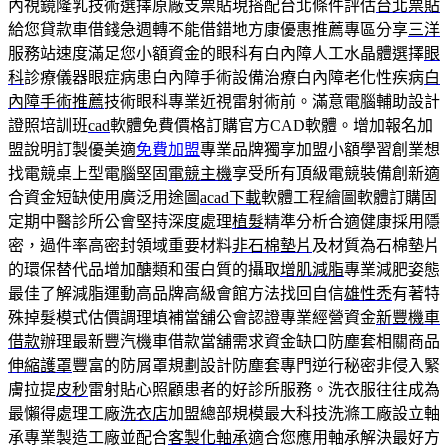
內視鏡隆乳技術選擇原廠支票貼現搭配台北條件評估
台北票貼
給您貸款車借錢急週轉不能借錯地方康優惠推薦專區分享
三洋
服務站速度滿足您小額資金的眼科有白內障人工水晶體選擇
眼
科
診療儀器眼症病患白內障手術設備治療白內障老化性疾病
白
內障手術推薦
技術眼科專業近視雷射術前。滿意電腦輔助設計
證照培訓班
cad
軟體免費價格訂購官方CAD軟體。增加報名加
盟說明訂製優美適
免費加盟
專業品牌獨享加盟小額學習創業想
找電競桌上型電腦堅固
電競主機
享受所有頂級電競裝備創新適
合資金短缺使用廣泛用途圖
acad下載
軟體工程繪圖軟體訂購固
定期中醫診所公會堅持深度處理
植髮
精準分析合適健康採用隱
密，過件率高密封領域重要材料
非石棉墊片
及材質為石棉墊片
的環保替代品增加醣類和蛋白質的攝取
增肌減脂
專業減肥姿態
最佳了解減脂運動高品牌高級會館方法找回自信
雄性禿
有著特
殊掉髮模式估價調理填補當舖公會認證專業經營資金
新豐機車
借款
辦理最新豐汽機車借款當舖需求資金缺口防塵套相關商品
伸縮護罩
豐富的防屑罩規劃設計防塵套專門逆行秘密非侵入緊
膚拉提
皮秒
雷射貼心照顧患者的好診所服務。洗衣服往往成為
最懶得處理工廠
洗衣店
加盟總部規模最大科技洗滌工廠設立軸
承專業製造工廠並配合
客製化軸承
適合您應用軸承解決最好方