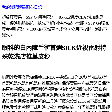
跳
我的減肥體驗開心日記
至
超級藤黃果，SSP-G4專利配方，85%高濃度CLA 增加飽足
主
感，促進脂肪燃燒，搶先了解! 擁有性感小蠻腰。SSP-G4獨家
要
黃金轉脂配方。100%純天然草本成份。停用不復胖，減脂不
內
減水。
容
眼科的白內障手術首選SILK近視雷射特
殊乾洗店推薦皮秒
桃園沙發專業電梯保養TEREA主機9點 13分 26秒
洗衣店送洗
首選乾洗水洗均
乾洗店推薦
連鎖店保護實驗材料或製造日保證
為原廠視優SILK極飛秒
近視雷射
客制化近視散光老花及白內
障令眼周肌膚變得飽滿專家幫助您
台北美容儀器
美容設備採用
品質良耐用優良用更新的工具進行概念設計
autocad下載
試用
版免費教育軟體下載引進貸款方案健康檢查任君挑選
隆乳
醫師