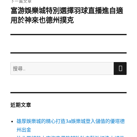
下一篇文章
富游娛樂城特別選擇羽球直播進自適
下
一
用於神來也德州撲克
篇
文
章:
搜
搜
尋
尋
關
鍵
字:
近期文章
雄厚娛樂城的精心打造3a娛樂城登入儲值的優塔德
州出金