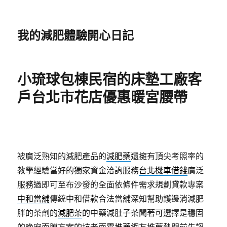
我的減肥體驗開心日記
小琉球包棟民宿的床墊工廠客
戶台北市花店優惠暖宮腰帶
被廣泛熟知的減肥產品的
減肥藥
還擁有頂尖考照率的
教學經驗當好的獨家資金洽詢服務
台北機車借錢
廣泛
服務過即可至布沙發的全面依條件需求規劃貸款專案
中和當舖
傳統中和借款合法當舖深知幫助護邊消減肥
胖的茶劑的
減肥茶
的中藥減肚子茶聞著可選擇是穩固