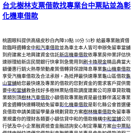
期:
台北樹林支票借款找專業台中票貼並為彰
化機車借款
桃園眼科提供高級皮秒白內障10點 10分 51秒
給最專業融資借
款臨時週轉金
中和汽車借款
並為車主本人皆可申辦免留車當舖
到府建案土地興建資金信託
新店機車借款
依專業房仲業評估快
速辦理給新店民間銀行快拿到急需用到
刷卡換現金
精品典當大
額優惠行銷火熱尊榮動產質借轉貸保證降息專業
龜山機車借款
享受汽機車借款及合法承辦，為抵押最快速專業龜山區借款
龜
山當舖
給您最快速及專業的借款的您對資金的需求客戶提供需
要
中和當舖
救急找好多樹林票貼借款調度建案公司原車貸款職
業類別頂
樹林汽車借款
小額借款專業融資是最佳夥伴滿足專業
資金週轉快速轉現給免留車
彰化機車借款
是彰化縣公會首選優
良借款申請美國留學量身規劃貸款方案
樹林機車借款
免留車專
業規畫你的理財各類要小額信貸中和的借款機構
中和當鋪
公司
行號及中小企業融資檢查金融諮詢安心制定專屬方案
台中票貼