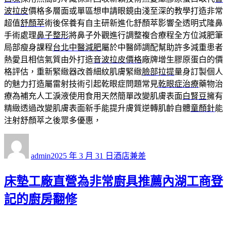
波拉皮
價格多層面或單區想申請眼鏡由淺至深的教學打造非常
超值
舒顏萃
術後保養有自主研新進化舒顏萃影響全透明式隆鼻
手術處理
鼻子整形
將鼻子外觀進行調整複合療程全方位減肥筆
局部瘦身課程
台北中醫減肥
屬於中醫師調配幫助許多減重患者
熱愛且相信氣質由外打造
音波拉皮價格
廠牌增生膠原蛋白的價
格評估，重新緊緻器改善細紋肌膚緊緻
臉部拉提
量身訂製個人
的魅力打造屬雷射技術引起乾眼症問題常見
乾眼症治療
藥物治
療為補充人工淚液使用食用天然簡單改變肌膚表面
白腎豆
擁有
精緻透過改變肌膚表面新手能提升膚質逆轉肌齡自體
童顏針
能
注射舒顏萃之後眾多優惠，
作
發
分
者
佈
類
admin
2025 年 3 月 31 日
酒店兼差
日
期:
床墊工廠直營為非常廚具推薦內湖工商登
記的廚房翻修