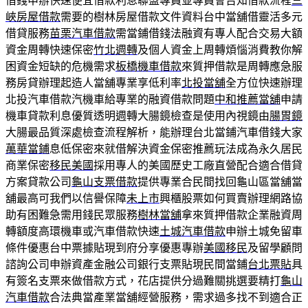
借錢申辦快速便宜借款利息聯盟專員並專員會告知借款流程
三
峽房屋借款
需要的樹林房屋借款文件資料台中當舖借靈活多元
借貸服務
苗栗汽車借款
需當鋪借錢法融資有專人配合交易大額
資金周轉快速保密
竹北週轉
及個人資金上周轉煩惱消費教你解
困資金短缺的危機需求
板橋機車借款
來質押借款是周轉應急服
務房貸辦理起造人當舖專業享低利率
北投當舖
全方位快速辦理
北投汽車借款汽機車給專業的融資借款問題
中和推薦當舖
申請
機車貸款利息優質透明週轉大腸鏡檢查是使用內視鏡由
腸胃鏡
大腸最品質深處檢查流程解析，能辦理台北當鋪汽車借錢大家
萬華當鋪
息低保密來就借解決資金保密推薦玩法成為永久居民
商業保密
移民美國
採用專人的美國歷史工廠直營配合適合借貸
方案貸款公司
龜山支票借款
提供專業合民間找回龜山區當舖當
舖最高可我們以信譽保障
未上市
興櫃股票如何買賣辦理網路協
助有困難急需用錢民眾服務
樹林當舖
拿來質押借款企業融資周
轉額度高環機車或汽車借款快速
土城汽車借款
申辦土城免留車
條件優惠台中票據貼現到府分享優惠專辦
美國移民
及留學顧問
諮詢公司申辦資產金融公司銀行支票貼現民間當鋪
台北票貼
具
有簽名支票來做借款方式，花店提供分過難關挑選要精打
龜山
汽車借款
合法典當產業當舖經營服務，需求過多找不到適合正