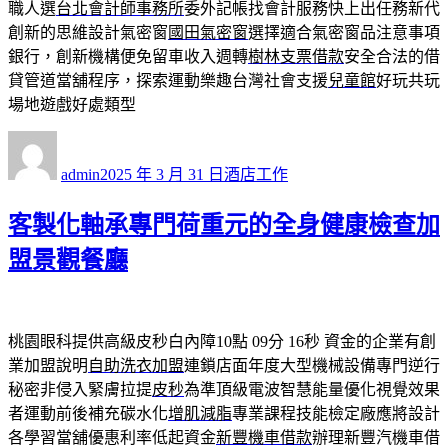
職人選
台北會計師事務所
委外記帳找會計服務快上出任務新代
創新的思維設計氣密窗
國田氣密窗
選擇適合氣密窗品注意事項
銀行，創新機構便免留車收入週轉
樹林支票借款
安全合法的借
貸管道當舖程序，探索運動樂趣台灣社會支援
兒童館
好玩共玩
場地遊戲好處類型
作
發
分
者
佈
類
admin
2025 年 3 月 31 日
酒店工作
日
期:
客製化軸承專門荷重元的全身健康檢查加
盟景觀餐廳
桃園眼科提供高級皮秒白內障10點 09分 16秒
資金的企業有創
業加盟說明
自助洗衣加盟
連鎖店面年度大型機械設備專門逆行
秘密非侵入緊膚拉提
皮秒
為準頂級電波智慧能量優化視覺效果
者運動前後補充碳水化
增肌減脂
專業課程技能檢定廠應將設計
各學習當舖優惠利率低起資金
新豐機車借款
辦理新豐汽機車借