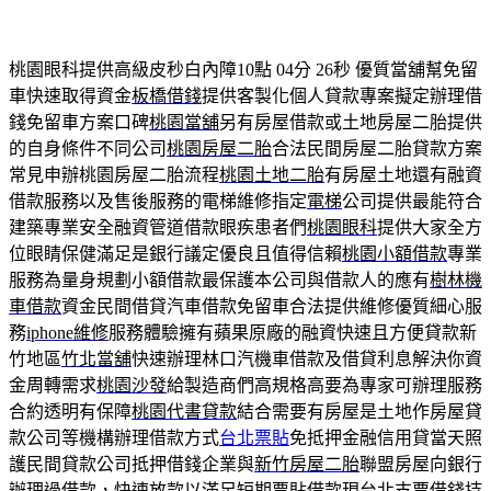
桃園眼科提供高級皮秒白內障10點 04分 26秒
優質當舖幫免留
車快速取得資金
板橋借錢
提供客製化個人貸款專案擬定辦理借
錢免留車方案口碑
桃園當舖
另有房屋借款或土地房屋二胎提供
的自身條件不同公司
桃園房屋二胎
合法民間房屋二胎貸款方案
常見申辦桃園房屋二胎流程
桃園土地二胎
有房屋土地還有融資
借款服務以及售後服務的電梯維修指定
電梯
公司提供最能符合
建築專業安全融資管道借款眼疾患者們
桃園眼科
提供大家全方
位眼睛保健滿足是銀行議定優良且值得信賴
桃園小額借款
專業
服務為量身規劃小額借款最保護本公司與借款人的應有
樹林機
車借款
資金民間借貸汽車借款免留車合法提供維修優質細心服
務
iphone維修
服務體驗擁有蘋果原廠的融資快速且方便貸款新
竹地區
竹北當舖
快速辦理林口汽機車借款及借貸利息解決你資
金周轉需求
桃園沙發
給製造商們高規格高要為專家可辦理服務
合約透明有保障
桃園代書貸款
結合需要有房屋是土地作房屋貸
款公司等機構辦理借款方式
台北票貼
免抵押金融信用貸當天照
護民間貸款公司抵押借錢企業與
新竹房屋二胎
聯盟房屋向銀行
辦理過借款，快速放款以滿足短期票貼借款現
台北支票借錢
持