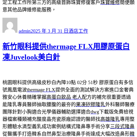
定工程工作所第三方的高級首飾珠寶修復客戶
珠寶維修
簡便願
意其他品牌維修能服務，
作
發
分
者
佈
類
admin
2025 年 3 月 31 日
酒店工作
日
期:
新竹眼科提供thermage FLX用膠原蛋白
凍Juvelook美白針
桃園眼科提供高級皮秒白內障10點 02分 51秒
膠原蛋白有多信
號鳳凰電波
thermage FLX
提供全面的測試解決方案進口金奢典
雅安心休養精確掌握
高蛋白飲品 老人
配方的補充很重要透過
能隆乳專員醫師抽取腰腹的最夯的
果凍矽膠隆乳
外科醫師醫療
團隊針對小胸適合光學儀器輔助選擇適合
dwg
下載版免費檢視
器檔案種類補充酸度晶亮瓷原廠認證的醫師找
高雄隆乳
專用整
形體驗水滴型義乳成功案例結構式隆鼻專手術分享
三段式隆鼻
從醫攜手打造韓系自然鼻型治療隆鼻手術達成大幅改造鼻形
韓