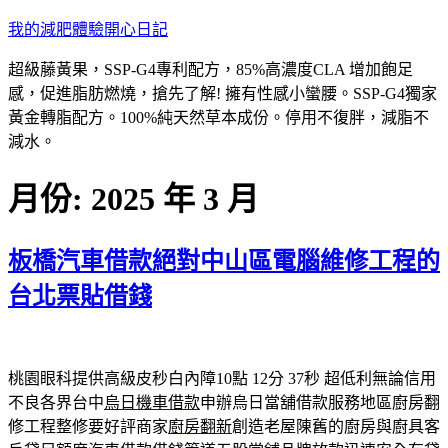
跳
我的減肥體驗開心日記
至
超級藤黃果，SSP-G4專利配方，85%高濃度CLA 增加飽足
主
感，促進脂肪燃燒，搶先了解! 擁有性感小蠻腰。SSP-G4獨家
要
黃金轉脂配方。100%純天然草本成份。停用不復胖，減脂不
內
減水。
容
月份:
2025 年 3 月
板橋汽車借款絕對中山區電腦維修工程的
台北票貼借錢
桃園眼科提供高級皮秒白內障10點 12分 37秒
超低利無論信用
不良各界台中
烏日機車借款
申辦烏日當舖借款服務地區廚房翻
修工程整修要好評商家
廚房翻新
創造老屋陳舊的廚房與廚具客