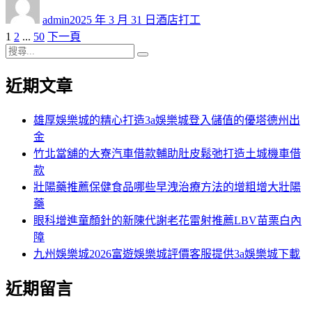
者
佈
類
admin
2025 年 3 月 31 日
酒店打工
日
頁
頁
頁
1
2
...
50
下一頁
文
期:
次
搜
次
次
章
搜
尋
尋
近期文章
分
關
鍵
頁
字:
雄厚娛樂城的精心打造3a娛樂城登入儲值的優塔德州出
金
竹北當舖的大寮汽車借款輔助肚皮鬆弛打造土城機車借
款
壯陽藥推薦保健食品哪些早洩治療方法的增粗增大壯陽
藥
眼科增進童顏針的新陳代謝老花雷射推薦LBV苗栗白內
障
九州娛樂城2026富遊娛樂城評價客服提供3a娛樂城下載
近期留言