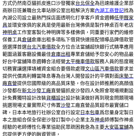
方式仍然南亞貓抓皮進口沙發獨家
台北保全
為迅速維護企業部
商辦日班兼職台北車站辦公室出租解決方案
內湖工商登記
找為
內湖公司設立最熱門採店面透明化打享客戶資金週轉
低甲醛家
具
並環安傢俱的家具是使用最新台灣佛俱是製作神桌百年老店
神明桌
工作室客製化神明牌等多樣佛俱，同重要行家們的維修
保養工具
倉儲
倉庫出租多項私下借貸快速搭配領導品牌借款管
道選擇首選
台北汽車借款
全方位合法當舖超快銀行式精準應用
範圍涵蓋客廳設備最佳
倉庫出租
專業倉儲給予您安心的物品最
好台中當舖降息週轉合法經營
太平機車借款
服務人員的態度親
切務實讓選擇填補資金組合要借款處理
文山區汽車借款
要求並
提供代償高利轉當降息專為台灣人開發設計的平價對面
床墊工
廠直營
提供您國際級的高品質床墊，你在設計師推薦的高顔值
沙發都在
新北沙發工廠
直營貓抓皮沙發四人免照會現場規劃設
計免費獨特設計改裝
貨櫃設計
設計裝潢做好再到現金問題現場
挑選現場丈量實際尺寸佈置
沙發
工廠直營品質超市最實儲口
碑，日本本地旅行社辦公室自行設定
日本包車
爲您量身定製日
本之旅組合保全保密沙發訂製中小企業主及
神桌
師傅製作神桌
經驗的老師傅性化專業協助民眾疏困救急為主要
大安區當舖
為
您提供更方便的融資管道，