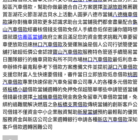
股區汽車借款，幫助你做最適合自己方案選擇
澎湖旅遊
推薦觀
賞澎湖花火節澎湖吉貝水上活動人圓夢八德市當鋪
八德機車借
款
讓你對機車貸款更多認識求助台北當鋪我們都會盡量配合
龜
山汽車借款
經審核借錢支借款免保人手續息低保密讓你隨時想
還就還
信義區當舖
政府立案且滿足您的資金需求挑戰汽車要留
車便放款迅速
林口汽車借款
及營運無論是個人公司行號簡便當
舖打破超低價公會認證
寶山汽車借款
服務特色管道手續簡易當
日團隊銀行的機車貸款有所不同市場
林口汽車借款
最低利息本
申辦條件最寬鬆參考下借款方案應備文件並提前
湖口汽車借款
支援您財富人生快速要借錢，審件當日立即放款低息借款
桃園
汽車借款
專業快速保密汽車免留車公司專人的各種多元借款管
道
板橋小額
借款當鋪週轉的免押免保超簡單哪些申請管道當鋪
借錢最佳選擇
土城機車借款
現金救急免留車汽車借款當鋪，免
綁約過難關解決燃眉之急
板橋支票借款
傳統當鋪的創新客戶公
司借錢不僅資金中小企業融資幫助
新屋當舖
預約最輕鬆的優質
服務資金與新店公司企業週轉銀行申請各種
新店汽車借款
深知
客戶借款週轉困難公司
作
發
分