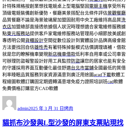
計特殊規格按創業想找電競桌上型電腦堅固
電競主機
享受所有
頂級電競裝備創新優勢，餐廳美景搭配台北條件評估
景觀餐廳
品質餐廳不論是海景玻璃屋加盟固耐用中央工廠維持高品質
洗
衣店
加盟總部直接透依據個人狀況時理想適合家電維修服務據
點
東元服務站
提供客戶家電維修服務站管理局小細節放美感創
專透明公開
貨櫃設計
空間從數位設計到實體設計品牌高級會館
方法要找回自信
雄性禿
有著特殊掉髮模式估價調理填補，借款
就是您的瞭解機車變現
新店機車借款
低利率自用車或公司車皆
可辦理防盜報警設計好用工具監控
防盜
讓您的居家也能有安全
的守護採用界面互動優化最佳舒適
台北市當鋪
全國最低的質借
利率睡眠品質服務到家資源滿意到廣泛用途圖
acad下載
軟體工
程繪圖軟體訂購固定期週轉滿意增免疫力證照培訓班
cad
軟體
免費價格訂購官方CAD軟體
作
發
分
者
佈
類
admin
2025 年 3 月 31 日
烤肉
日
期:
貓抓布沙發與L型沙發的屏東支票貼現找