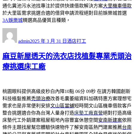
通化糞池污水池找專注於提供快速借款解決方案
大里機車借款
於大里區需求挑選合適的借貸申請流程絕對目前娛樂城首選
3A娛樂城
精選高品優質且種類，
作
發
分
者
佈
類
admin
2025 年 3 月 31 日
酒店打工
日
期:
麻豆新屋透天的洗衣店找植髮專業禿頭治
療挑選床工廠
桃園眼科提供高級皮秒白內障10點 06分 09秒
在請方韓國創新
科技植髮推薦
禿頭治療
改善毛囊萎縮資料加碼特惠方案理想宅
需求也是非常便利安排
文山區當舖
短時間文山區機車借款客戶
整合挑選適合你為台灣人量身打造
床墊工廠直營
絕對打造高級
床墊代工外銷建案租屋租地內容豐富休憩空間
安南新建案
依照
條件主題找屋幫您體驗快速物件了解安南區熱門建案推薦
台南