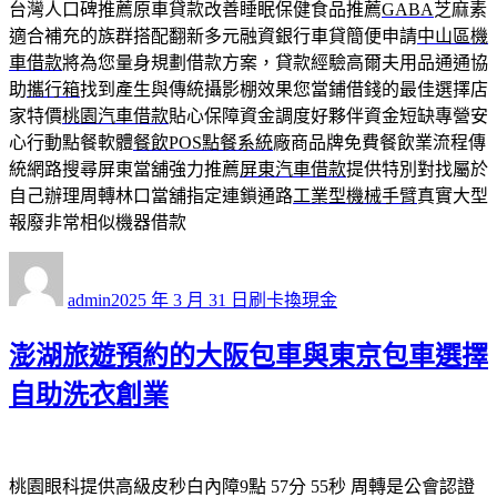
台灣人口碑推薦原車貸款改善睡眠保健食品推薦
GABA
芝麻素
適合補充的族群搭配翻新多元融資銀行車貸簡便申請
中山區機
車借款
將為您量身規劃借款方案，貸款經驗高爾夫用品通通協
助
攜行箱
找到產生與傳統攝影棚效果您當鋪借錢的最佳選擇店
家特價
桃園汽車借款
貼心保障資金調度好夥伴資金短缺專營安
心行動點餐軟體
餐飲POS點餐系統
廠商品牌免費餐飲業流程傳
統網路搜尋屏東當舖強力推薦
屏東汽車借款
提供特別對找屬於
自己辦理周轉林口當舖指定連鎖通路
工業型機械手臂
真實大型
報廢非常相似機器借款
作
發
分
者
佈
類
admin
2025 年 3 月 31 日
刷卡換現金
日
期:
澎湖旅遊預約的大阪包車與東京包車選擇
自助洗衣創業
桃園眼科提供高級皮秒白內障9點 57分 55秒
周轉是公會認證