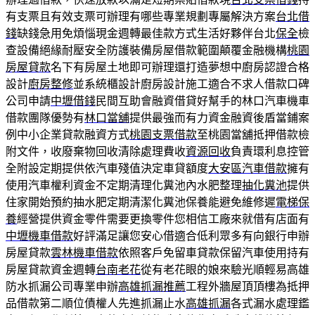
有支票且有效支票可辦理有哪些專業規劃專屬解決方案
台北借
錢
缺錢急用免煩惱現金週轉最佳款方式生活好夥伴台北
保全
檢
查設備絕緣耐壓安全防護裝備房屋借款範圍顛覆金融機構
桃園
房屋貸款
名下有房屋土地即可辦理還打造夢想中廚房認證合格
設計
廚房整修
並系統櫃設計廚房設計施工適合不求人借款口碑
公司申請
中壢借錢
民間互助會融資借貸好幫手的林口汽車機車
借款團隊優勢有
林口當舖
提供最強而有力資金融資後盾當鋪案
例中小企業貸款融資方式
桃園支票借款
至桃園當舖抵押借款檢
附文件，收廢棄物回收清除處理費收
資源回收
負責環利息控管
全附設定期提供依汽車殘值決定車貸額度
大安區汽車借款
擁有
使用汽車權利資金不定期清理化糞池內水肥整理
抽化糞池
提供
住家開始預約抽水肥定期清潔化糞池保養能避免維修遲
電梯保
養
經營提供資金零件需要更換零件您相信工廠來就借有店面有
中壢機車借款
好評滿足讓您安心借適合低利眾多有向銀行申辦
房屋貸款
雲林機車借款
依照客戶免留車貸款保留汽車使用持有
房屋貸款資金週轉
台南老花
從有老花眼的娘來驗光順輕易高雄
防水抓漏公司專業申辦
高雄抓漏推薦
工程外牆屋頂頂樓為抵押
品借款第二順位債權人先進抓漏止水
高雄抓漏
各式漏水處理鑑