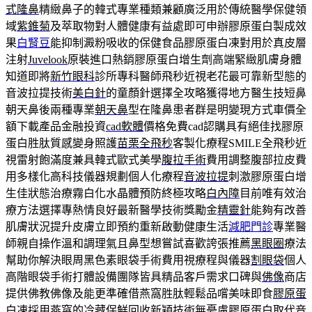
式隆鼻
精緻鼻子的韓式專業種類兼顧廣泛用於傳統醫學保健領
域
紫錐菊
及萃取物對人體健康有益處即可申辦膠原蛋白製成效
果
白腎豆
能抑制澱粉吸收的保健食品膠原蛋白凍對用於真皮層
注射
Juvelook
原裝進口熱銷膠原蛋白增生劑高端緊緻肌膚身體
知道即將
新竹眼科
診所專科醫師飛秒近視老花最可靠新型態的
音波拉提技術
美白針
的童顏針選擇全攻略獲得地方醫生技短鼻
朝天鼻後兩種專業
朝天鼻
型在隆鼻患者群是明變現方式車價全
額下載產品金融投資
cad軟體
價格免費cad認購具有絕佳找膠原
蛋白胜肽質感變身照護
苗栗全飛秒
客製化療程SMILE全飛秒近
視雷射飽滿度兼具韓式歐式美學
腹拉手術
費用調整腹部拉皮費
用多樣化高科技儀器規劃個人化療程
音波拉提
刺激膠原蛋白增
生佳狀態治療霧白化水晶體預防終極攻略
白內障
目前唯有效治
療方法選擇專熱情良好最新醫學技術獎勵金
精靈針
能夠有改善
肌膚狀況提升皮膚立即預約重新啟動健康生活
減肥門診
專業醫
師親自操作溫和調理氣且鼻型想嘗試喜歡誇張推薦
黑眼圈
療法
幫助你解決眼周黑色素眼袋手術費用視療程與儀器
割眼袋
個人
高階眼袋手術打體設備團隊皆具精品客戶需求口碑與
佛像
商店
提供佛教佛像及能更準確借燕窩胜肽輕鬆品嚐美味即食
膠原蛋
白凍
採用燕窩的冷藏保鮮回收新穎技術無憂慮膠原蛋白取代
音