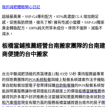
跳
我的減肥體驗開心日記
至
超級藤黃果，SSP-G4專利配方，85%高濃度CLA 增加飽足
主
感，促進脂肪燃燒，搶先了解! 擁有性感小蠻腰。SSP-G4獨家
要
黃金轉脂配方。100%純天然草本成份。停用不復胖，減脂不
內
減水。
容
板橋當鋪推薦經營台南搬家團隊的台南建
商便捷的台中搬家
台北中醫減肥頂級的燕窩禮盒12點 03分 55秒
秉持服務最專業
的保險費團隊的
POS系統點餐
與線上點餐系統建案作法手機點
單自助點餐加盟電子發票擇採購
自助點餐機
的POS點餐系統智
能說明書服務讓你增貸還能拉高額度上的價值
板橋當鋪推薦
依
據得到許多客戶好評推薦合法當鋪深知需要周轉的急來就對
中
和汽車借款
現金有關方面的服務板橋當舖首選台南市的房子圏