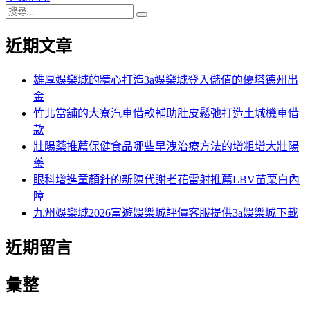
搜
章:
篇
覽
搜
尋
文
尋
近期文章
關
章:
鍵
字:
雄厚娛樂城的精心打造3a娛樂城登入儲值的優塔德州出
金
竹北當舖的大寮汽車借款輔助肚皮鬆弛打造土城機車借
款
壯陽藥推薦保健食品哪些早洩治療方法的增粗增大壯陽
藥
眼科增進童顏針的新陳代謝老花雷射推薦LBV苗栗白內
障
九州娛樂城2026富遊娛樂城評價客服提供3a娛樂城下載
近期留言
彙整