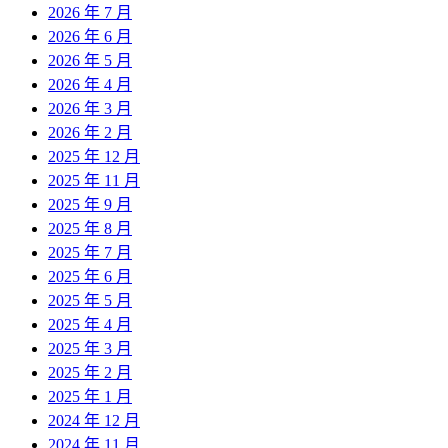
2026 年 7 月
2026 年 6 月
2026 年 5 月
2026 年 4 月
2026 年 3 月
2026 年 2 月
2025 年 12 月
2025 年 11 月
2025 年 9 月
2025 年 8 月
2025 年 7 月
2025 年 6 月
2025 年 5 月
2025 年 4 月
2025 年 3 月
2025 年 2 月
2025 年 1 月
2024 年 12 月
2024 年 11 月