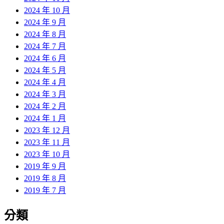
2024 年 10 月
2024 年 9 月
2024 年 8 月
2024 年 7 月
2024 年 6 月
2024 年 5 月
2024 年 4 月
2024 年 3 月
2024 年 2 月
2024 年 1 月
2023 年 12 月
2023 年 11 月
2023 年 10 月
2019 年 9 月
2019 年 8 月
2019 年 7 月
分類