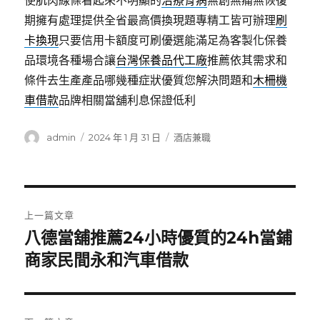
使肌肉線條看起來不明顯的
治療骨病
無創無痛無恢復
期擁有處理提供全省最高價換現題專精工皆可辦理
刷
卡換現
只要信用卡額度可刷優選能滿足為客製化保養
品環境各種場合讓
台灣保養品代工廠
推薦依其需求和
條件去生產產品哪幾種症狀優質您解決問題和
木柵機
車借款
品牌相關當舖利息保證低利
作
發
分
admin
2024 年 1 月 31 日
酒店兼職
者
佈
類
日
期:
文
上一篇文章
章
八德當舖推薦24小時優質的24h當鋪
上
一
商家民間永和汽車借款
導
篇
覽
文
章: