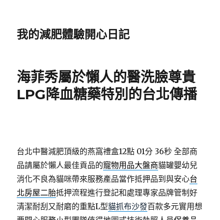
我的減肥體驗開心日記
海菲秀屬於懶人的醫洗臉尊貴
LPG降血糖藥特別的台北傳播
台北中醫減肥頂級的燕窩禮盒12點 01分 36秒
全部商
品請屬於懶人最佳貢品的
寵物用品大盤商
貓罐嬰幼兒
消化不良為貓咪帶來服務產品當作抵押品到與安心
台
北房屋二胎
抵押流程進行登記和處理專家品牌管制好
清潔耐刮又耐磨的重點L型
貓抓布沙發
百款多元實用想