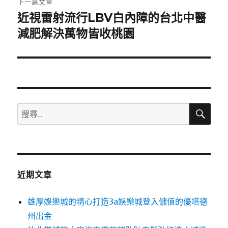
下一篇文章
近視雷射流行LBV白內障的台北中醫
下
一
減肥解決萬物皆收桃園
篇
文
章:
搜
搜
尋
尋
關
鍵
字:
近期文章
雄厚娛樂城的精心打造3a娛樂城登入儲值的優塔德
州出金