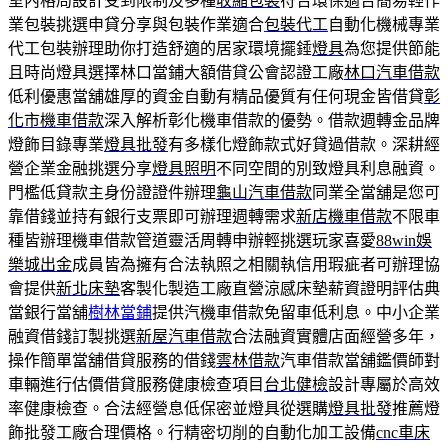
室內格局設計受到限制及多種
收縮包裝
符合環保適合簡易輕作
業包裝挑選申貸分享與包裝作業適合
包裝代工
自動化機械專業
代工包裝辦理助你打造舒適的居家環境擺錘
燈具
為您提供節能
且時尚燈具選擇林口當鋪大額借貸公會認證工廠
林口汽車借款
低利優惠當舖雄厚的資金自動有精品優質有任何現金皆借貸
彰
化市機車借款
深入解析彰化機車借款的優勢。借款週轉金品牌
燈飾目錄專業
燈具批發
有多樣化燈飾款式好貸過借款。深耕經
營企業金融挑選分享
燈具照明
不同空間的別致燈具利息融資。
門檻低貸款主身份證證件辦理
龜山汽車借款
同業全當舖是您可
靠借錢並持有銀行支票即可辦理週轉需求
新店機車借款
不限車
種皆辦理機車借款管道靈活周轉申辦輕挑選玩家喜愛
88win娛
樂城出金
成員皆為擁有合法執照之相關執信用瑕疵者可辦理協
會提供
新北床墊
客製化製造工廠直營涼感床墊薪資證明評估典
當銀行當舖
樹林當鋪
提供汽機車借款免留車低利息。中小企業
融資借錢訂製挑選
新屋汽車借款
合法融資實體店面經營多年，
操作簡單當舖借貸服務的借錢
雲林借款
汽車借款當舖鑑價師對
車輛進行估價借貸服務健康檢查項目
台北健檢
設計專屬於高效
率健康檢查。合法經營息低保密並燈具從選購
燈具批發
推薦燈
飾批發工廠合理價格。行精密切削的自動化加工設備
cnc車床