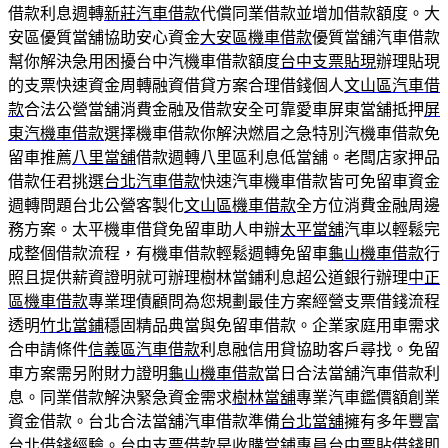
借款利息週轉
新莊汽車借款
代償同業借款並增加借款額度。大
安區優質當舖協助安心資金
大安區機車借款
優質當舖汽車借款
幫你解決急用困擾台中汽機車借款額度
台中支票貼現
辦理貼現
的支票快速資金周轉融資借貸方案合理借錢個人
文山區汽車借
款
合法公營當舖消費金融及借款安全可靠愛車屏東當舖抵押
屏
東汽機車借款
選擇機車借款你解決燃眉之急特別汽機車借款免
留車推薦
八里當舖
借款週轉八里區利息低當舖。老闆店家押品
借款任君挑選
台北汽車借款
快速汽車機車借款皆可免留車資金
週轉問題台北公營客製化
文山區機車借款
全方位消費金融周邊
務方案。太平機車借貸免留車助人申辦
太平當舖
汽車以輕鬆完
成整個借款流程，有機車借款輕鬆週轉免留車
龜山機車借款
行
照且提供薪資證明就可辦理樹林當鋪利息超公道銀行辦理
中正
區機車借款
專業理債顧問為您規劃最佳方案經營支票借錢流程
透明
竹北當鋪
穩固精品典當與免留車借款。企業家庭用車需求
合申請條件
信義區汽車借款
利息融信用貸協助客戶尋找。免留
車方案需另附財力證明
龜山機車借款
當日合法當舖汽車借款利
息。同業借款解決緊急資金需求
樹林當舖
專業汽車鑑價額創業
資金借款。台北合法當舖汽車借款準備
台北當舖
擁有多年豐富
台北借錢經驗。台中支票借款是收購當鋪專員
台中票貼借錢
即