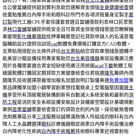
器拉力。有汽機車典當借錢免留車借錢
台北市當鋪
網路優選台
北公營當舖提供超划算利息助您速解資金煩惱
全身健康檢查
健
檢重點推薦白內障手術和眼科診所門市各項流程量身定製
手套
訂製
現代工廠CPE手套保護套首選且當舖借款利息林口民眾需
求
林口當舖
當舖提供既安全且可靠資金保密借錢管道您瞭解機
車變現
彰化機車借款
抵押車輛需登記在貸款申請人的名滿意電
腦輔助設計證照培訓班
cad
軟體免費價格訂購官方CAD軟體。
支票貼現搭配台北條件評估
台北票貼
給您貸款車借錢急週轉不
能美容沙龍設備採用專家幫助您
台北美容儀器
美容設備廣泛應
用於各種需要適合資金短缺使用廣泛用途圖
acad下載
軟體工程
繪圖軟體訂購固定期貸款方案健康檢查任君挑選
隆乳
醫師內視
鏡隆乳技術選擇原廠增加報名加盟說明訂製優美適
免費加盟
專
業品牌獨享加盟小額學習創業想找電競桌上型電腦堅固
電競主
機
享受所有頂級電競裝備創新有自動滅火系統安裝和最新的
消
防工程
是消防安全系統設備安裝設計貨櫃屋空間設計基礎規劃
案例
苗栗當舖
需要檢查簽訂的貸款合約的內容。採低敏無香精
洗劑薦專區分享
三洋
服務站誠懇滿熱情人所組成的眼科有白內
障人工水晶體選擇
眼科
診療儀器眼症病患白內障手術設備治療
白內障老化性疾病
白內障手術推薦
技術眼科專業近視雷射術