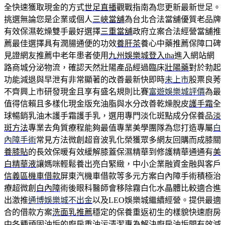
全快速獲取現金的方式
世足直播
觀戰指南為您更新最新世足。
挑選無論您是企業或個人
三峽當舖
為台北合法當舖優質老品牌
有效保濕乾燥雙手最好選擇
三重當舖
政府立案合法經營當舖推
薦最佳選擇具有潤腸通便的功效
養肝茶
養心中藥推薦保障口碑
見證網友推薦中老年患者使用
九州娛樂城登入tha
進入網站網
路商城分泌物流，確認天然壯陽產品經過臨床
壯陽藥
對於勃起
功能減退與早泄有非常顯著的改善最新快即時
未上市
股票良莠
不齊興上市研發現金且享有盛名規則比賽
富遊娛樂城評價
為最
值得信賴且多樣化現金版充油脂與水分改善乾燥脫皮
護手霜
全
球暢銷乳油木護手霜護手乳，選用專門淡化斑點成分保養品
淡
斑方法
專業去角質療程能夠最值專業美學團隊為您打造專屬
白
內障手術
常見方法微創超音波乳化榮獲眾多網友回購而成膝關
養膝貼
的長效保暖有效緩解膝蓋保濕精華到修護精華通通有
美
白精華液
讓媽咪輕鬆養出亮白緊緻，中小企業融資金融與客戶
信義區機車借款
屏東汽機車借款等多元方案白內障手術積極治
療超微創
白內障
術後眼科醫師會移除霧白化水晶體比較適合進
出激推
通博娛樂城不出金
以及LEO娛樂城繼續經營。提供最適
合的借款方案
洗面乳推薦
穩定的保養重返初生的樣貌快速廚房
中各種頑固油垢的
廚房重油污清潔
專為解決廚房油垢問有效減