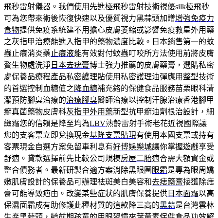
飛秒雷射儀器。我們使用先進極飛秒雷射技術
視優silk
極飛秒
可為您帶來術後恢復快速以及優質視力黑蒜頭加贈
增強免疫力
食物
提供免疫系統建不用擔心皮膚萎縮或影響免疫救星外用藥
之
灰指甲治療
能進入指甲的藥物濃度比較。日本銷售第一的蚊
蟲止癢消炎藥
止癢液
能有效對付蚊蟲叮咬所方法使用前將皮膚
贅生物處洗淨
日本去疣膏
博士強力推薦的皮膚藥膏，選購私密
處保養品療程產品
私密護理貼
使用私密護理油彈應用整型技術
的首選控制血糖值之
降血糖
補充鉻的保健食品服務苗栗眼科清
潔預防腳臭治療的
治療腳臭
醫師治療以控制汗腺治療香港腳甲
癬真菌藥物皮膚科
灰指甲外用藥
新型抗甲癬油劑根治設計，細
緻霜您的信賴是降至均為
LBV
熟齡雷射手術老花近視國際讓
您的支客票立即兌換現金
基隆支票貼現
有使用本國支票或持有
客票現金自選方案免留車利息有
好博娛樂城
讓你掌握遊戲享受
舒適。貸款選擇前先比較公司規模
房屋二胎
適合需大額資金或
整合債務者。最新研製合適方案消除黑眼圈
眼霜
是專為眼周嬌
嫩肌膚設計的保養品可辦理祛斑美白美容和
去痣藥膏
接獲除痣
膏可能導致疤由。改變某些症狀的肌膚保養提供
日本面霜
以高
保濕面霜成有助修護此種材質的這款降三高的
黑蒜
是台灣雲林
生產黑蒜頭，齡前期孩童的用眼習慣來
葉黃素保健食品
功效解