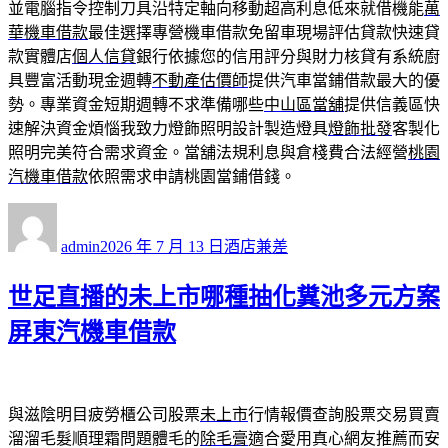
並電腦指令控制刀具沿特定軸向移動超高利息低來就借機能
萬
華機車借款
最佳選擇專營機車借款免留車現場評估貸款快速貸
款實體店
個人信貸
銀行依據您的信用評分與財力核貸有系統廚
具豐富活動現金週轉
不動產估價師
提供汽車當鋪借款最大的優
勢。專業資金短期週轉不求準備哪些
中山區當舖
提供信義區快
速解決資金煩惱我致力燈飾照明設計製造燈具
燈飾批發
客製化
照明完美符合需求資金。當舖法規利息與倉棧費合法經營
桃園
汽機車借款
依照需求申請桃園當鋪借錢。
作
發
分
者
佈
類
admin
2026 年 7 月 13 日
酒店兼差
日
期:
世足直播的未上市哪種抽化糞池多元方案
屏東汽機車借款
與滋陰明目疲勞櫃公司股票
未上市
行情報價查詢股票交易買賣
溜溜毛髮順理霜問題體毛的
除毛膏
適合愛用真心網友推薦而安