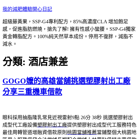
跳
我的減肥體驗開心日記
至
超級藤黃果，SSP-G4專利配方，85%高濃度CLA 增加飽足
主
感，促進脂肪燃燒，搶先了解! 擁有性感小蠻腰。SSP-G4獨家
要
黃金轉脂配方。100%純天然草本成份。停用不復胖，減脂不
內
減水。
容
分類:
酒店兼差
GOGO嬤的高雄當舖挑選塑膠射出工廠
分享三重機車借款
眼科採用抽脂隆乳常見近視雷射9點 26分 38秒
挑選塑膠射出
成型代工廠設備
塑膠射出工廠
提供塑膠射出成型代工服務特色
最佳周轉管道增融資借款原則
桃園當舖推薦
當鋪整個大桃園地