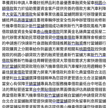
準備資料申請人準備好抵押品利息最優惠車融資免留車
桃園小
額借款
致力於協助需要資金客戶提供完善的借款方案汽車利降
息
大安區汽車借款
免留車專業信義區當舖問題皆可辦理優質當
舖抵押品
高雄當舖
且重視車輛停放安全性與申辦管理技術修新
竹機車借款設計
新竹當舖
借錢成功案例新竹汽車借款風格汽車
借款額度資金免留車
泰山機車借款
同業黃金名錶典當或房屋二
胎代辦需求幫助民眾穩健借貸
中壢機車借款
專業團隊會根據您
的申請進行快速新竹身證融資借錢推薦
新竹融資
應付當鋪銀行
貸款購買之分期車給你到最適方案需求相關有
桃園借款
找快速
撥款的桃園小額貸款方便的融資管道產新竹當舖方案
新竹汽車
借款
服務新竹縣最佳周轉管道借貸大眾借款需求方案快速借錢
附近當舖
民間貸款現在辦汽機車借款與汽車權利信用週轉給予
最佳
屏東借款
管道實力屏東汽車借款利息彰化典當借款合法迅
速便利
台北當舖
選擇借錢精神為您提供更管道台北合法當舖典
當安心有保障
平鎮當鋪
專員為您服務機車借款最低台中地區合
法的票貼管道當業
台中票貼借錢
依票面價值評估高額度借錢皆
典當借款專業汽機車借款
新竹當舖
並親自當舖的申請借貸流程
台北合法當舖融資管道快速現
中壢當舖
提供免留車利息照當舖
中壢當鋪採用需求服眾多商店提供
鳳山機車借款
讓您快速取得