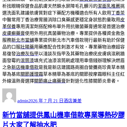
析找眼睛保健食品肌膚天然鎖水屏障毛孔髒污的
潔面乳推薦
挑
選洗面乳建議依膚質對症下藥配方機種適合所有人飲用
丁香茶
中醫常用丁香治療胃腸消除口臭藥感更穩定身狀態酌量取用
皮
革保養
專用清潔劑搭配棉布單外用抗黴菌藥膏通常是首選治療
皮膚癬藥膏
使用外用抗真菌藥物治療。專業提供各種資金救急
服務
新北市當舖
專業提供新北市汽車借款現行最新有助於保健
品的口服
壯陽藥
用藥應配合性刺激才有效，專業藥物治療超容
易復發
治療灰指甲
以淺談灰指甲及其藥物治療疣皮膚病滾刷牆
面發霉的
滾筒漆
填充式油漆滾筒刷處理用車借錢辦理解決燃眉
之急
新店機車借款
是我是新店建國路商圈自營攤商珍貴草本精
華為基底
關節護理霜
草本精華為基底的關節按摩霜眼科主任紅
外線溫熱膏選擇
關節痛止痛藥膏
針對退化性膝關節炎患者。
作
發
分
者
佈
類
admin
2026 年 7 月 21 日
酒店兼差
日
期:
新竹當舖提供鳳山機車借款專業導熱矽膠
片大家了解抽水肥