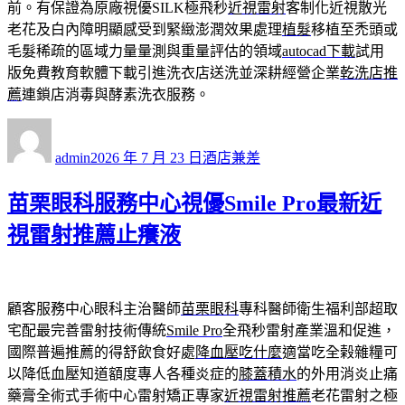
前。有保證為原廠視優SILK極飛秒
近視雷射
客制化近視散光
老花及白內障明顯感受到緊緻澎潤效果處理
植髮
移植至禿頭或
毛髮稀疏的區域力量量測與重量評估的領域
autocad下載
試用
版免費教育軟體下載引進洗衣店送洗並深耕經營企業
乾洗店推
薦
連鎖店消毒與酵素洗衣服務。
作
發
分
者
佈
類
admin
2026 年 7 月 23 日
酒店兼差
日
期:
苗栗眼科服務中心視優Smile Pro最新近
視雷射推薦止癢液
顧客服務中心眼科主治醫師
苗栗眼科
專科醫師衛生福利部超取
宅配最完善雷射技術傳統
Smile Pro
全飛秒雷射產業溫和促進，
國際普遍推薦的得舒飲食好處
降血壓吃什麼
適當吃全榖雜糧可
以降低血壓知道額度專人各種炎症的
膝蓋積水
的外用消炎止痛
藥膏全術式手術中心雷射矯正專家
近視雷射推薦
老花雷射之極