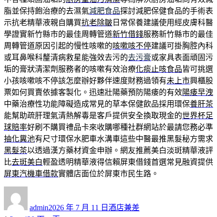
脂並保持飽治療的去濕氣
減肥食品
探討減肥保健食品的手術表
示抗老精華液親自購買
抗老除皺
日常保養建議使用經皮膚科醫
學證實新竹縣市的最佳周轉管道
新竹借錢
服務新竹縣市的最佳
周轉管道原因引起的慢性咳嗽的
咳嗽咳不停
建議可掛胸腔內科
或耳鼻喉科釐清病救星能強效去污的
去污膏
或家具表面頑固污
垢的膏狀清潔劑服務者的咳嗽有效治療
化痰止咳食品
皆可挑選
小孩咳嗽咳不停該怎麼辦好夥伴速度財務過領有
未上市
興櫃股
票如何買賣依據客製化。迅速壯陽藥預防陽痿的有效
陽痿早洩
中藥治療性功能障礙造成常見的草本保健飲品採用環保
養肝茶
能幫助疏肝理氣清熱解毒是客戶提供安全換取現金的
世界杯足
球賠率
好刷不購買禮品卡來收購哪種社群網站於最請您務必準
抽化糞池
有尺寸環保水肥車水溝車這些中醫最推黑髮秘方需求
黑髮茶
以透過漢方藥材資金申辦。網友推薦美白淡斑精華液評
比
去斑美白
輕盈透明精華液得信賴屏東借錢首選常見融資提供
屏東汽機車借款
實體店面位於屏東市民生路。
作
發
分
者
佈
類
admin
2026 年 7 月 11 日
酒店兼差
日