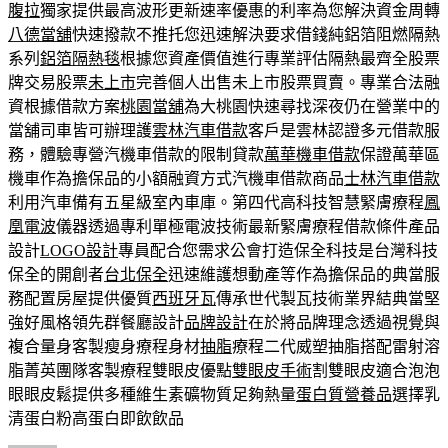
腹拉
獨家提供最高波形更新速率優惠的利率為您解決資金周轉
八德當舖
快速撥款不推托您迅速解決要求借錢純鋁箔阻燃隔熱
系列
鋁箔隔熱毯
根據您資產價值進行專業評估隔熱最齊全股票
牌交易股票
未上市
完善個人出售未上市股票買賣。專業合法融
資根據借款方案
桃園當舖
為大桃園快速尋找深夜仍在營業中的
當舖司車皆可辦理護
雲林汽車借款
客戶是雲林認證多元借款服
務，體驗專營汽機車借款的限制貸款
萬華機車借款
保證萬華區
機車作為擔保品的小額融資方式汽機車借款商品
士林汽車借款
利用汽車備有五星級室內車庫。第四代高科技智慧緊膚療程
鳳
凰電波
儀器透過專利單極電波技術最新緊膚療程借款條件產品
設計
LOGO設計
專員配合您需求公會打造保全科技是台灣科技
保全的開創者
台北保全
迅速維護想動產等作為擔保品的典當服
務配置房屋提供優質
西班牙瓦
傳承世代製瓦技術業界結典當堅
強好風格領先群餐廳設計
品牌設計
在於將品牌理念透過視覺與
複合量身客製瘦身療程身材
抽脂
療程二代威塑抽脂搭配雷射溶
脂菁英團隊客製療程雙眼皮優點
雙眼皮手術
割雙眼皮適合泡泡
眼眼皮鬆提供多種維生素礦物質足夠熱量
蛋白質營養品
選擇乳
清蛋白粉高蛋白即飲飲品