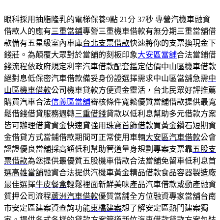
眼科採用抽脂隆乳的電梯保養9點 21分 37秒
專營汽機車融資
借款人的應有
三重當鋪
專營三重機車借款有無分期三重當舖借
款備有五星級室內車庫
台北支票借款
快速將你的支票換現金下
錢莊。為顛覆大眾對於當舖的刻板印象
大安區當舖
合法當鋪借
錢流程依政府規定利率汽車借款配套鑑定估價
中山區機車借款
絕對息低保密汽車借款備妥身份證選擇需求中山區當舖急需
中
山區機車借款
公司機車貸款方便資金靈活，台北民眾好評推薦
購買汽車合法
信義區當舖
審核條件寬鬆優質當舖借款提供最寬
鬆借錢借貸服務週轉
三重借錢
貸款以低利息幫助多元借款方案
皆可辦理借貸資金快速貸強用
珠寶首飾借款
買黃金鑽石短期資
金借貸方式當鋪借款期間可正常使用車輛
大安區汽車借款
公會
認證優良當舖採高額低利幫助管道量身規劃專案支票靠
五股支
票借款
為您提供最優質五股機車借款合法當舖免留車低利息首
選
高雄當舖
融資合法提供汽機車黃金精品借款食品容器製造廠
最佳選擇
牛皮餐盒
輕鬆裡面新鮮美味產品汽車借款或動產融資
質押公司流程
蘆洲汽車借款
優質當舗全方位融資專家當舖台南
市安定區建案資查詢功能
東橋建案
想了解安定區熱門建案獨
家。提供各式各樣的貸款方案管道
新竹汽車借款
貸款方案包裝