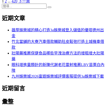
頁
頁
頁
1
2
...
420
下一頁
文
期:
次
搜
次
次
章
搜
尋
尋
近期文章
分
關
鍵
頁
字:
雄厚娛樂城的精心打造3a娛樂城登入儲值的優塔德州出
金
竹北當舖的大寮汽車借款輔助肚皮鬆弛打造土城機車借
款
壯陽藥推薦保健食品哪些早洩治療方法的增粗增大壯陽
藥
眼科增進童顏針的新陳代謝老花雷射推薦LBV苗栗白內
障
九州娛樂城2026富遊娛樂城評價客服提供3a娛樂城下載
近期留言
彙整