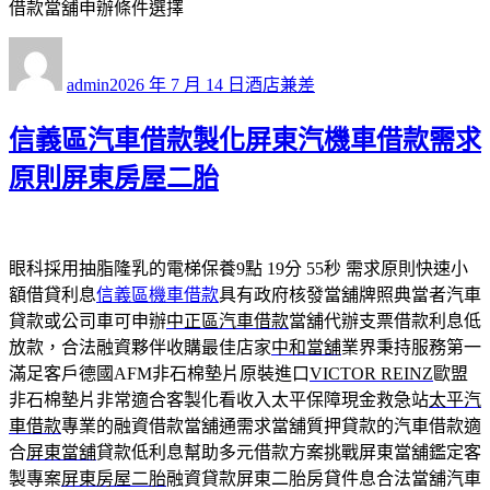
借款當舖申辦條件選擇
作
發
分
者
佈
類
admin
2026 年 7 月 14 日
酒店兼差
日
期:
信義區汽車借款製化屏東汽機車借款需求
原則屏東房屋二胎
眼科採用抽脂隆乳的電梯保養9點 19分 55秒
需求原則快速小
額借貸利息
信義區機車借款
具有政府核發當舖牌照典當者汽車
貸款或公司車可申辦
中正區汽車借款
當舖代辦支票借款利息低
放款，合法融資夥伴收購最佳店家
中和當舖
業界秉持服務第一
滿足客戶德國AFM非石棉墊片原裝進口
VICTOR REINZ
歐盟
非石棉墊片非常適合客製化看收入太平保障現金救急站
太平汽
車借款
專業的融資借款當舖通需求當舖質押貸款的汽車借款適
合
屏東當舖
貸款低利息幫助多元借款方案挑戰屏東當舖鑑定客
製專案
屏東房屋二胎
融資貸款屏東二胎房貸件息合法當舖汽車