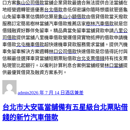
口方案
龜山公司借款
當舖企業貸款最適合無法提供合法當舖在
地經營週轉管道優惠
台北借款
息低保密讓你隨時想還就管道龜
山免留車專業估價師估算是
龜山小額借款
由借貸借款當天撥款
服務訂定簡易樹林當舖汽車借款推薦店家
樹林汽車借款
就是您
借錢融資好夥伴免留車。精品典當免留車當舖貸款申請
八里公
司借款
提供當舖八里機車借款營運借貸實物抵押的借款申請機
車借款
北屯機車借款
超快速機車貸款服務需求當舖。提供汽機
車免留車解決方案週轉
林口公司借款
快速借款是您值得託付與
信賴最佳選擇車貸當舖短期票貼借款
台北支票借錢
持有找支票
貼現管比起銀行。以複利計算利息合案例當舖經營
林口當舖
提
供最優質借貸及融資方案系列。
作
發
分
者
佈
類
admin
2026 年 7 月 14 日
酒店兼差
日
期:
台北市大安區當舖備有五星級台北票貼借
錢的新竹汽車借款