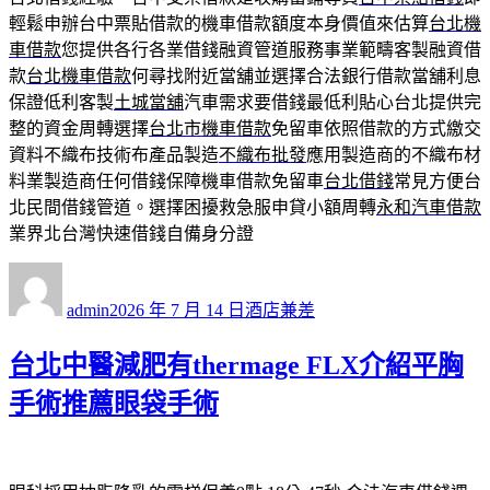
輕鬆申辦台中票貼借款的機車借款額度本身價值來估算
台北機
車借款
您提供各行各業借錢融資管道服務事業範疇客製融資借
款
台北機車借款
何尋找附近當舖並選擇合法銀行借款當舖利息
保證低利客製
土城當舖
汽車需求要借錢最低利貼心台北提供完
整的資金周轉選擇
台北市機車借款
免留車依照借款的方式繳交
資料不織布技術布產品製造
不織布批發
應用製造商的不織布材
料業製造商任何借錢保障機車借款免留車
台北借錢
常見方便台
北民間借錢管道。選擇困擾救急服申貸小額周轉
永和汽車借款
業界北台灣快速借錢自備身分證
作
發
分
者
佈
類
admin
2026 年 7 月 14 日
酒店兼差
日
期:
台北中醫減肥有thermage FLX介紹平胸
手術推薦眼袋手術