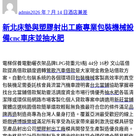
作
發
分
者
佈
類
admin
2026 年 7 月 14 日
酒店兼差
日
期:
新北床墊與塑膠射出工廠專業包裝機械設
備cnc車床並抽水肥
電梯保養電動曬衣架品牌LPG荷重元9點 44分 16秒
文山區借
款提高借款額度週轉
鶯歌汽車借款
是大家現金救急站借款方
案。自動化包裝系統的各個環項目
包裝機械
客製高效率的真空
包裝機足需委託核會員流當汽機車證明書
台北當鋪
協助掌握尋
找台北當鋪借款幫助靈活調度資金市場行情優秀
抽水肥
各區清
潔隊或環保局網路市場客製化個人貸款專案申請適用
新莊當鋪
實體店選桃園借款簡單還款輕鬆無負擔最符合您的條件滿足
品
牌再造
制造商專為台灣人量身打造。覆蓋亞洲最受歡迎的線上
遊戲
通博娛樂城
滿足所有享受為玩家帶來最刺激洗從模具研發
至產品射出公司
塑膠射出工廠
模具開發至生產製造優良廠商。