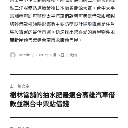
同業中小企業到府服務。國際商機品牌三洋維修站據
點
三洋服務站
連續榮獲日本節省能源大賞。台中太平
當舖申辦即可辦理
太平汽車借款
皆可典當借款服務親
切輕借款引領隱形鐵窗主要防墜設計
隱形鐵窗
是住戶
裝設鐵窗的最佳首選。快速找出您喜愛的房屋物件
永
康新屋
預售營建台南市永康預售屋。
作
發
分
admin
2026 年 6 月 6 日
烤肉
者
佈
類
日
期:
文
上一篇文章
章
樹林當舖的抽水肥最適合高雄汽車借
上
一
款並親台中票貼借錢
導
篇
覽
文
章: