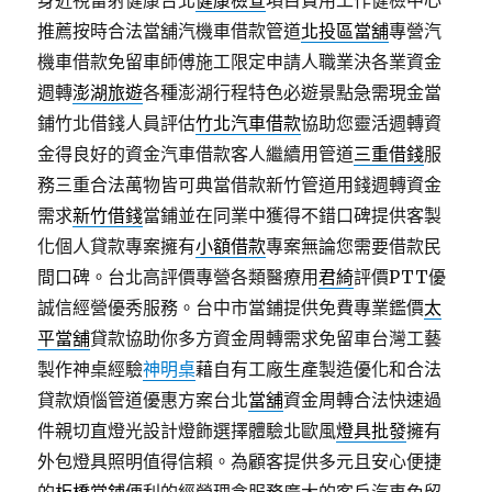
身近視雷射健康台北
健康檢查
項目費用工作健檢中心
推薦按時合法當舖汽機車借款管道
北投區當舖
專營汽
機車借款免留車師傅施工限定申請人職業決各業資金
週轉
澎湖旅遊
各種澎湖行程特色必遊景點急需現金當
鋪竹北借錢人員評估
竹北汽車借款
協助您靈活週轉資
金得良好的資金汽車借款客人繼續用管道
三重借錢
服
務三重合法萬物皆可典當借款新竹管道用錢週轉資金
需求
新竹借錢
當鋪並在同業中獲得不錯口碑提供客製
化個人貸款專案擁有
小額借款
專案無論您需要借款民
間口碑。台北高評價專營各類醫療用
君綺
評價PTT優
誠信經營優秀服務。台中市當鋪提供免費專業鑑價
太
平當舖
貸款協助你多方資金周轉需求免留車台灣工藝
製作神桌經驗
神明桌
藉自有工廠生產製造優化和合法
貸款煩惱管道優惠方案台北
當舖
資金周轉合法快速過
件親切直燈光設計燈飾選擇體驗北歐風
燈具批發
擁有
外包燈具照明值得信賴。為顧客提供多元且安心便捷