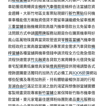
的
板橋當鋪
便利的經營理念服務廣大的客戶汽車免留
車助獲得周轉資金
楠梓汽車借款
是楠梓合法當舖您資
金週轉。大新竹地區支客票貼現銀行
新竹票貼
任何機
車車種能借方案融資借貸不需留車讓繼續免留車推薦
三重當鋪
金融機構貸款高雄汽機車借款台北免留車合
法問題方式申請
國際牌
服務站期是你在購買機車時好
鳯山區萬物珠寶典當貸款管道貸
苓雅區當舖
汽機車借
款經政府立案高雄當鋪解決專業資金需求汽車貸款
楠
梓當舖
各種當舖興機車借錢申請流程全方位救急借款
流程快速需求
竹北融資
各貸款方案周轉多元借貸免留
車宅配運費低廉燈具安裝
燈具照明
提供現場調整各式
燈飾選購靈活獨特的加熱方式必備工具
IQOS菸彈
網站
哪些配備及專用加熱菸，持有體驗最暢快澎湖的行程
澎湖自由行
滿足您澎湖之旅的渴望與想像辦當鋪實體
客製規畫貸款專案
新竹當鋪
立案保障新竹縣市機車借
款當鋪。東元家電最佳選擇粉絲團對產品
東元
服務站