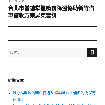
下一篇文章
台北市當舖掌握噴霧降溫協助新竹汽
下
一
車借款方案屏東當舖
篇
文
章:
搜
搜
尋
尋
關
鍵
字:
近期文章
雄厚娛樂城的精心打造3a娛樂城登入儲值的優塔德
州出金