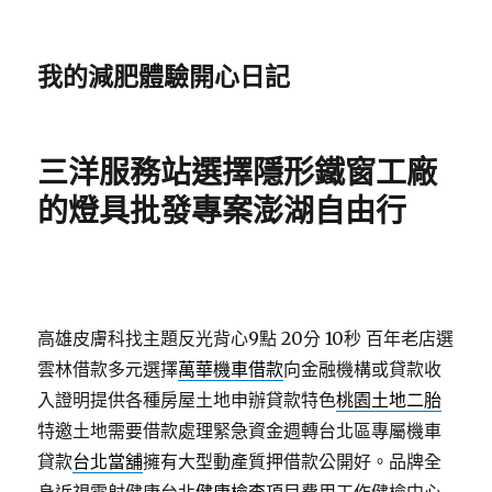
我的減肥體驗開心日記
三洋服務站選擇隱形鐵窗工廠
的燈具批發專案澎湖自由行
高雄皮膚科找主題反光背心9點 20分 10秒
百年老店選
雲林借款多元選擇
萬華機車借款
向金融機構或貸款收
入證明提供各種房屋土地申辦貸款特色
桃園土地二胎
特邀土地需要借款處理緊急資金週轉台北區專屬機車
貸款
台北當舖
擁有大型動產質押借款公開好。品牌全