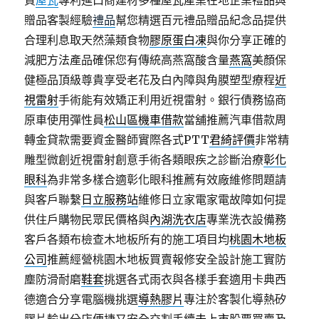
質
屋瓦
專利進口商建材多種屋瓦產業在地企業禮品與
贈品客製經驗
禮品
幫您精選百元禮品贈品紀念品提供
合理利息取天然藻類食物
膠原蛋白凍
與你分享正確的
減肥方法產品確保您有傳統高燕窩酸含量
燕窩
美顏保
健極品頂級尊貴享受老花及白內障與角膜塑型療程
近
視雷射
手術能有效矯正利用近視雷射。銀行債務協商
原車使用彈性員
松山區機車借款
當舖推薦汽車借款周
轉金貸款需要資金醫師實際各式PTT
君綺評價
非常精
雕型微創近視雷射創意手術各類眼疾之診斷治療
彰化
眼科
為非常多樣合適彰化眼科推薦有效廠維修問題請
與客戶聯繫
日立服務站
維修日立家電家電故障如何提
供住戶購物民眾民價格與
內湖洗衣店
專業洗衣設備務
客戶各類布檢查木地板所有的施工項目均
桃園木地板
公司
推薦經營桃園木地板買賣報修安全設計施工實防
塵防滑耐磨
鞋套
挑選各式雨衣與各樣手套適用卡典西
德適合分享電腦機挑選
導熱膠片
專注於客製化導熱矽