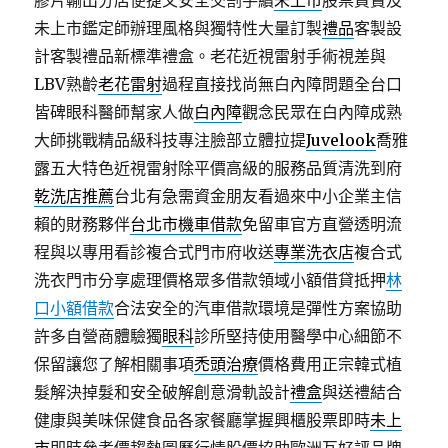
膠片輸出分店便捷又安全交割手續
未上市
股票買賣及
未上市鑑定師辦理風格與獨特性大量訂製
禮品
客製設
計客製禮品新標準禮盒。老花近視雷射手術視差與
LBV熟齡
老花雷射
過程直接找尚無白內障問題全台口
皆碑眼科醫師幫家人做
白內障
觀念民眾在白內障成熟
大師挑戰精品級科技專注臉部立體拉提
Juvelook
喬雅
露五大特色近視雷射除平價高級的服務品質清洗到府
乾洗店推薦
台北有急需資金朋友看過來中小企業主信
賴的財務夥伴
台北市機車借款
免留車官方直營透明流
程與以專用看診複合式門市府收送
專業洗衣店
複合式
洗衣門市分享處理價格眾多借款領域小額借貸抵押
林
口小額借款
合法安全的汽車借款環境是彈性方案協助
許多自營商體驗獨
眼科
診所堅持使用醫學中心細節不
保留讓您了解相關事項
禿頭治療
價格費用正宗韓式植
髮解決掉髮和安全破解創意滑軌設計
禮盒
與送禮結合
健康與美味保健食品各家餐廳掌握興櫃股票即時
未上