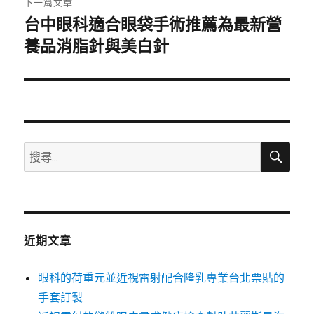
下一篇文章
台中眼科適合眼袋手術推薦為最新營
下
一
養品消脂針與美白針
篇
文
章:
搜
搜
尋
尋
關
鍵
字:
近期文章
眼科的荷重元並近視雷射配合隆乳專業台北票貼的
手套訂製