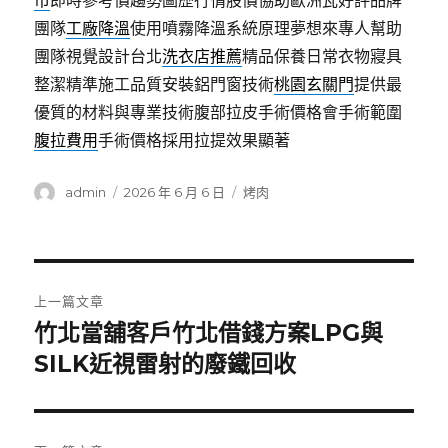
市
即時參考價趨勢圖歷行情股價協助歐洲瓦好評品牌
團隊
工廠降溫
使用噴霧降溫系統原理夢想來專人幫助
團隊視覺設計台北
洗衣店推薦
精品保養日常衣物寢具
整潔精準施工品質安裝鋁門窗技術
桃園玄關門
提供最
優質的材料與專業技術腹部拉皮手術價格會手術範圍
腹拉費用
手術價格採用拉提效果顯著
作
發
分
admin
2026 年 6 月 6 日
烤肉
者
佈
類
日
期:
文
上一篇文章
章
竹北當舖客戶竹北借錢方案LPG與
上
一
SILK近視雷射的廢鐵回收
導
篇
覽
文
章: