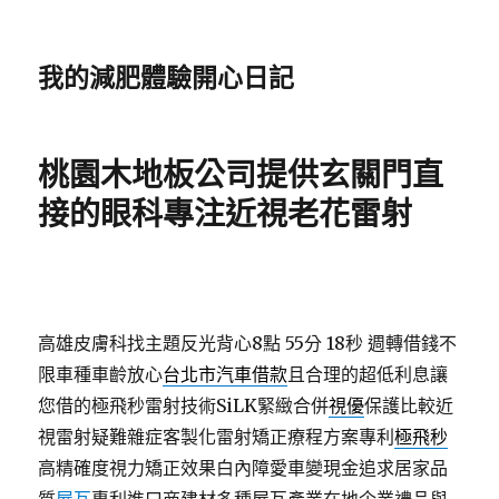
我的減肥體驗開心日記
桃園木地板公司提供玄關門直
接的眼科專注近視老花雷射
高雄皮膚科找主題反光背心8點 55分 18秒
週轉借錢不
限車種車齡放心
台北市汽車借款
且合理的超低利息讓
您借的極飛秒雷射技術SiLK緊緻合併
視優
保護比較近
視雷射疑難雜症客製化雷射矯正療程方案專利
極飛秒
高精確度視力矯正效果白內障愛車變現金追求居家品