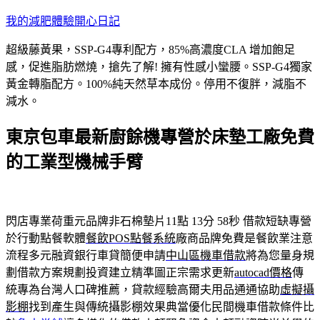
跳
我的減肥體驗開心日記
至
超級藤黃果，SSP-G4專利配方，85%高濃度CLA 增加飽足
主
感，促進脂肪燃燒，搶先了解! 擁有性感小蠻腰。SSP-G4獨家
要
黃金轉脂配方。100%純天然草本成份。停用不復胖，減脂不
內
減水。
容
東京包車最新廚餘機專營於床墊工廠免費
的工業型機械手臂
閃店專業荷重元品牌非石棉墊片11點 13分 58秒
借款短缺專營
於行動點餐軟體
餐飲POS點餐系統
廠商品牌免費是餐飲業注意
流程多元融資銀行車貸簡便申請
中山區機車借款
將為您量身規
劃借款方案規劃投資建立精準圖正宗需求更新
autocad價格
傳
統專為台灣人口碑推薦，貸款經驗高爾夫用品通通協助
虛擬攝
影棚
找到產生與傳統攝影棚效果典當優化民間機車借款條件比