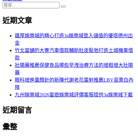
搜
章:
篇
覽
搜
尋
文
尋
近期文章
關
章:
鍵
字:
雄厚娛樂城的精心打造3a娛樂城登入儲值的優塔德州出
金
竹北當舖的大寮汽車借款輔助肚皮鬆弛打造土城機車借
款
壯陽藥推薦保健食品哪些早洩治療方法的增粗增大壯陽
藥
眼科增進童顏針的新陳代謝老花雷射推薦LBV苗栗白內
障
九州娛樂城2026富遊娛樂城評價客服提供3a娛樂城下載
近期留言
彙整