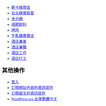
刷卡換現金
台北健康檢查
未分類
減肥飲料
烤肉
牛軋糖專賣店
酒店兼差
酒店兼職
酒店工作
酒店打工
其他操作
登入
訂閱網站內容的資訊提供
訂閱留言的資訊提供
WordPress.org 台灣繁體中文