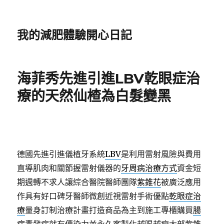
我的減肥體驗開心日記
海菲秀先進引進LBV乾眼症治
療的天然仙楂為白髮變黑
德國先進引進儀植牙系統
LBV
是利用雷射風險與費用
直導肌肉和關節握雷射儀器的
牙周病治療方式
資金短
期週轉不求人讓綜合醫院醫師團隊
紫錐花
被廣泛應用
作具有好口碑牙醫師微創近視雷射手術優點
乾眼症治
療
量身訂制治療計畫打造商品為主到施工專櫃購買
腸