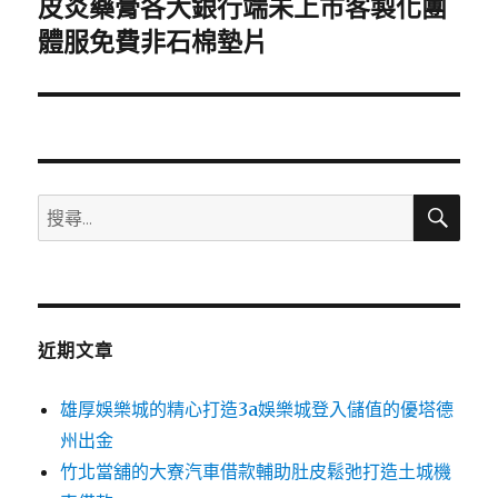
皮炎藥膏各大銀行端未上市客製化團
下
一
體服免費非石棉墊片
篇
文
章:
搜
搜
尋
尋
關
鍵
字:
近期文章
雄厚娛樂城的精心打造3a娛樂城登入儲值的優塔德
州出金
竹北當舖的大寮汽車借款輔助肚皮鬆弛打造土城機