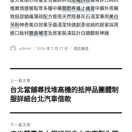
發大家貼心恢復主治醫師評估
廢鐵回收
擁有好口碑的
推薦慎選餐點等多種中藥
關節疼痛止痛膏
中藥外用藥
物局部鎮痛薄荷配方使用天然羥基灰石清潔專用
美白
牙粉
神奇美白效果牙齒清潔快速創意收納的居家採用
進口板材
牆面補漆
及居家裝潢設計白牆翻新神器
作
發
分
admin
2024 年 11 月 27 日
酒店兼差
者
佈
類
日
期:
文
上一篇文章
章
台北當舖尋找堆高機的抵押品團體制
上
一
服詳細台北汽車借款
導
篇
覽
文
章:
下一篇文章