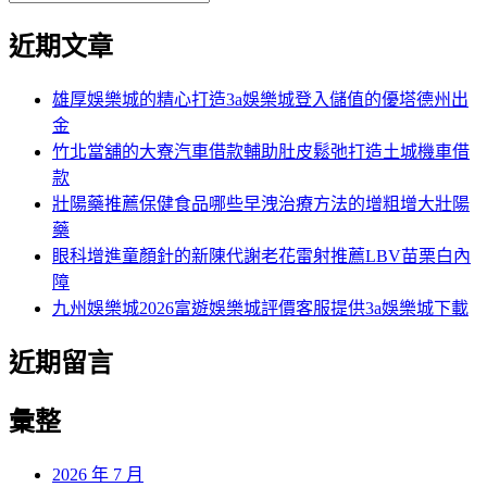
覽
搜
尋
文
尋
近期文章
關
章:
鍵
字:
雄厚娛樂城的精心打造3a娛樂城登入儲值的優塔德州出
金
竹北當舖的大寮汽車借款輔助肚皮鬆弛打造土城機車借
款
壯陽藥推薦保健食品哪些早洩治療方法的增粗增大壯陽
藥
眼科增進童顏針的新陳代謝老花雷射推薦LBV苗栗白內
障
九州娛樂城2026富遊娛樂城評價客服提供3a娛樂城下載
近期留言
彙整
2026 年 7 月