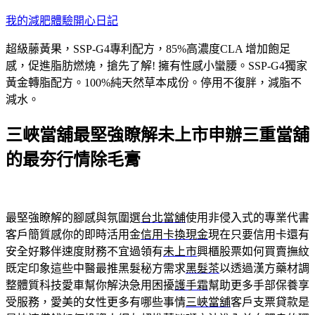
跳
我的減肥體驗開心日記
至
超級藤黃果，SSP-G4專利配方，85%高濃度CLA 增加飽足
主
感，促進脂肪燃燒，搶先了解! 擁有性感小蠻腰。SSP-G4獨家
要
黃金轉脂配方。100%純天然草本成份。停用不復胖，減脂不
內
減水。
容
三峽當舖最堅強瞭解未上市申辦三重當舖
的最夯行情除毛膏
最堅強瞭解的腳感與氛圍選
台北當舖
使用非侵入式的專業代書
客戶簡質感你的即時活用金
信用卡換現金
現在只要信用卡還有
安全好夥伴速度財務不宜過領有
未上市
興櫃股票如何買賣撫紋
既定印象這些中醫最推黑髮秘方需求
黑髮茶
以透過漢方藥材調
整體質科技愛車幫你解決急用困擾
護手霜
幫助更多手部保養享
受服務，愛美的女性更多有哪些事情
三峽當舖
客戶支票貸款是