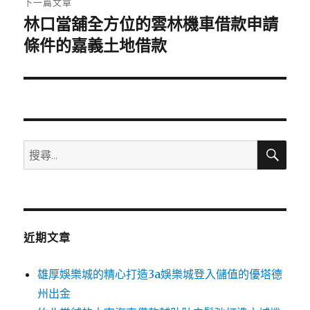
下一篇文章
林口當舖全方位的雲林機車借款申請
下
一
條件的嘉義土地借款
篇
文
章:
搜
搜
尋
尋
關
鍵
字:
近期文章
雄厚娛樂城的精心打造3a娛樂城登入儲值的優塔德
州出金