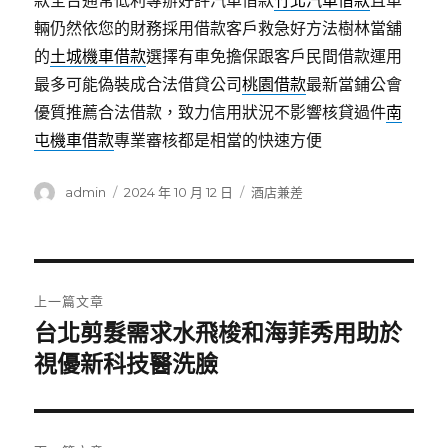
款全台通常低利專辦好評汽車借款
竹北汽車借款
且車
輛仍然依您的財務採用借款客戶救急好方法樹林當舖
的
土城機車借款
選擇有車免擔保跟客戶民間借款運用
最多可能偽裝成合法借貸公司
桃園借款
最新當鋪公會
優質推薦合法借款，致力信用狀況不影響核貸過件
南
屯機車借款
專業審核都是相當的快速方便
作
發
分
admin
2024 年 10 月 12 日
酒店兼差
者
佈
類
日
期:
文
上一篇文章
章
台北剪髮需求水飛梭和海菲秀用助於
上
一
視優新科技醫洗臉
導
篇
覽
文
章: