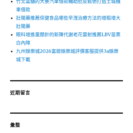
竹北當舖的大寮汽車借款輔助肚皮鬆弛打造土城機
車借款
壯陽藥推薦保健食品哪些早洩治療方法的增粗增大
壯陽藥
眼科增進童顏針的新陳代謝老花雷射推薦LBV苗栗
白內障
九州娛樂城2026富遊娛樂城評價客服提供3a娛樂
城下載
近期留言
彙整