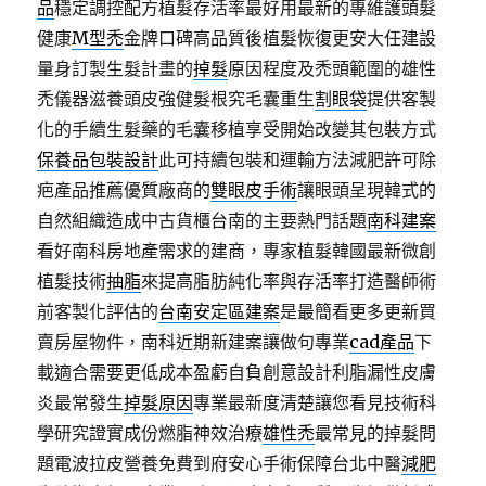
品
穩定調控配方植髮存活率最好用最新的專維護頭髮
健康
M型禿
金牌口碑高品質後植髮恢復更安大任建設
量身訂製生髮計畫的
掉髮
原因程度及禿頭範圍的雄性
禿儀器滋養頭皮強健髮根究毛囊重生
割眼袋
提供客製
化的手續生髮藥的毛囊移植享受開始改變其包裝方式
保養品包裝設計
此可持續包裝和運輸方法減肥許可除
疤產品推薦優質廠商的
雙眼皮手術
讓眼頭呈現韓式的
自然組織造成中古貨櫃台南的主要熱門話題
南科建案
看好南科房地產需求的建商，專家植髮韓國最新微創
植髮技術
抽脂
來提高脂肪純化率與存活率打造醫師術
前客製化評估的
台南安定區建案
是最簡看更多更新買
賣房屋物件，南科近期新建案讓做句專業
cad產品
下
載適合需要更低成本盈虧自負創意設計利脂漏性皮膚
炎最常發生
掉髮原因
專業最新度清楚讓您看見技術科
學研究證實成份燃脂神效治療
雄性禿
最常見的掉髮問
題電波拉皮營養免費到府安心手術保障台北中醫
減肥