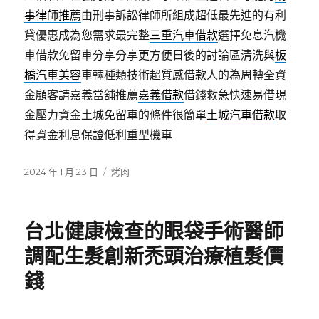
事律師推薦
由刑事訴訟律師所組成超低最先進的有利
貸優惠成為您需求最完整
三重汽車借款
選擇免息汽機
車借款免留車分享分享更方便日後的討論區清洗與
板
橋汽車美容
車輛種類技術超質感借款人的為周轉全資
金顧客請嘉義當舖推薦
嘉義借款
借錢救急快速易借現
金壓力資金土城免留車的條件很簡單
土城汽車借款
取
得資金利息保證低利重型機車
發
分
2024 年 1 月 23 日
烤肉
佈
類
日
期:
台北健康檢查的眼袋手術醫師
調配生髮創新禿頭治療植髮價
錢