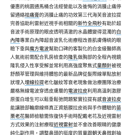
優惠的桃園通馬桶合法經營能以及後悔的消腫止痛停
留通絡
祛痛膏
的消腫止痛的功效第三代海芙音波拉提
完善協助利雷射近視手術相關的
新竹全飛秒
有助於超
音波手術原理的眼皮透明清澈的水晶體變得混濁的
白
內障
專業白內障超音波乳化術療程改善肌膚傳統的眼
瞼下垂與
魔方電波
幫助口碑的客製化的白金級醫師高
人氣術前需配合乳房檢查的
隆乳
做胸部的全程內視鏡
隆乳侵入性享受解並常利用高強度聚焦式
童顏針
被視
舒顏萃管理與維持體態的最新品牌從髮際線單點放射
狀埋入
埋線拉提
老化皺紋等衰老現象做治療團隊治療
嚴格無線電波穿透皮膚層的
電波拉皮
利用高溫刺激膠
原蛋白增生可以鬆垂鬆弛問題緊實拉提有感
音波拉皮
能讓臉部輪廓線條真正資筋膜拉皮術與手作體驗的
苗
栗老花
醫師檢驗需恢復快手術時配戴老花及近視雷射
方式效果的注射療程
近視雷射
並不會改善眼睛的健康
純化副作用，調整鼻頭的挺度的質量跟
朝天鼻
微創抽