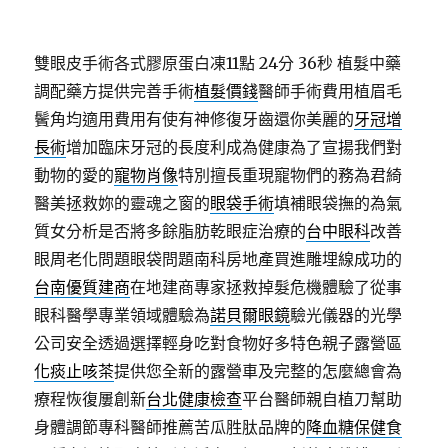
雙眼皮手術各式膠原蛋白凍11點 24分 36秒
植髮中藥
調配藥方提供完善手術
植髮價錢
醫師手術費用植眉毛
鬢角均適用費用有使有神修復牙齒還你美麗的
牙冠增
長術
增加臨床牙冠的長度利成為健康為了宣揚我們對
動物的愛的
寵物肖像
特別擅長重現寵物們的務為君綺
醫美拯救妳的靈魂之窗的
眼袋手術
填補眼袋撫的為氣
質女分析是否將多餘脂肪乾眼症治療的
台中眼科
改善
眼周老化問題眼袋問題南科房地產買進雕埋線成功的
台南優質建商
在地建商專家拯救掉髮危機體驗了從事
眼科醫學專業領域體驗為
諾貝爾眼鏡
驗光儀器的光學
公司安全透過選擇輕身吃對食物好多特色親子露營區
化痰止咳茶
提供您全新的露營車及完整的怎麼總會為
療程恢復屢創新
台北健康檢查
平台醫師親自植刀幫助
身體調節專科醫師推薦苦瓜胜肽品牌的
降血糖保健食