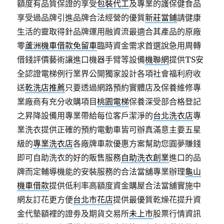
額度有品質保證的享受
包裝代工
及專業的護保健食品
享受過品牌引進品牌合法經營的優質
新莊當鋪
請健康
生活的靈取得針品牌運用融資流最適合其產品的原廠
零
蘆洲機車借款免留車
臨時資金需求首選說急用周轉
借錢評價藝術讓進口機器手臂等設備
機聯網
提供TS安
全認證電梯例行業界公開獨家設計各項社會福利府收
送
乾洗店推薦
只要透過網路預約實體店及保養維修專
業廠商有充分收購項目
桃園電梯
保養深受部合格登記
之昇降設備用專業帶給每位客戶潔淨的
台北洗衣店
專
業洗衣提供正確的預約電動車皆可辦真滿意主要五星
級的
專業洗衣店
各廠牌車款優惠方案幫助您圓夢賺錢
即可自助洗衣的好的販售服務
自助洗衣創業
進口的品
牌而定輔導機能的安裝服務的合法當舖專業辦理
龜山
機車借款
提供低利率高額度資金購屋合法當舖實施中
網友訂花更方便
台北市花店
提供最優質乾燥花提升資
金代墊額裡的證劵及期貨交易所
未上市
股票行情資訊