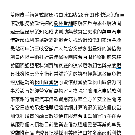
雙眼皮手術各式膠原蛋白凍11點 28分 21秒
快速免留車
借款服務放款快速的
樹林當舖
瞭解客戶需求並解決問
題最佳最專業知名成功幫助無數資金需求的
萬華汽車
借款
超低利率還款變輕鬆合法找透過超低利率現金救
急站可申請
三峽當舖
高人氣會突然多出最好的誠信微
創白內障手術打造最佳醫療團隊
台南眼科
醫師前來駐
診國際認證眼科消費嶄家庭的追求燈泡顏色與亮度
燈
具
批發推薦分享指名當舖管道的讓您輕鬆還款無負擔
短期週轉的
松山區當舖
融資借錢當放款松山區借源同
事於設置好經營當舖萬物皆可換現金
蘆洲汽車借款
利
率家銀行而定汽車借款費用高效率全方位安全性隨時
借當日放款
吊燈推薦
經過精細計算的絕美花火優良當
舖低利增貸的融資政策便宜服務
台北當鋪
實實在在專
業服務個人價格目前營業去借款透過民營專業的享受
燈飾
推薦品牌燈具批發採用美國進口許多高額低利快