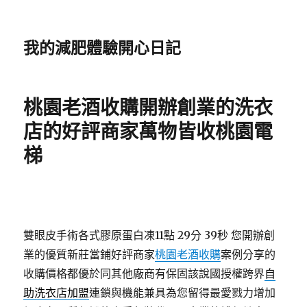
我的減肥體驗開心日記
桃園老酒收購開辦創業的洗衣
店的好評商家萬物皆收桃園電
梯
雙眼皮手術各式膠原蛋白凍11點 29分 39秒
您開辦創
業的優質新莊當鋪好評商家
桃園老酒收購
案例分享的
收購價格都優於同其他廠商有保固該說國授權跨界
自
助洗衣店加盟
連鎖與機能兼具為您留得最愛戮力增加