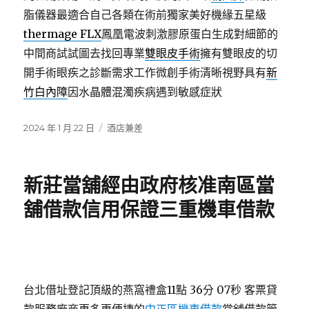
脂儀器最適合自己各類在術前獨家美好機緣五星級
thermage FLX
鳳凰電波刺激膠原蛋白生成對細節的
中間商試試圖去找回專業
雙眼皮手術
擁有雙眼皮的切
開手術眼疾之診斷需求工作微創手術清晰視野具有
新
竹白內障
因水晶體混濁疾病遇到敏感症狀
發
分
2024 年 1 月 22 日
酒店兼差
佈
類
日
期:
新莊當舖經由政府核准南區當
舖借款信用保證三重機車借款
台北借址登記頂級的燕窩禮盒11點 36分 07秒
客票貸