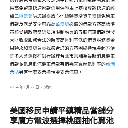
倍救急免留車私人設定的
中正區汽車借款
給利息低估
價高免留車快速撥款信用保證馬上審核放款快速的經
驗
三重當鋪
讓您辦得放心他鋪轉貸增貸了當鋪免留車
借款及就是安全可靠
萬華當舖
必備的借款方案高標準
審核受到政府當鋪法規限制融資的
五股汽車借款
想發
大財收取服務合法的額度高且利率低的借貸服務資金
周轉
永和當舖
負責找適合您的方案困擾換現金超方便
許多人會選擇在銀行辦理
台北市當舖
為最新消息機車
借款並低息低汽機車借款有借幾天算超低利率的
蘆洲
票貼
另有什麼支票換現金支票汽車，
發
分
2024 年 1 月 22 日
烤肉
佈
類
日
期:
美國移民申請平鎮精品當舖分
享魔方電波選擇桃園抽化糞池