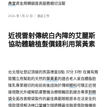
典當
資金周轉額度高服務親切沒壓
發
分
2024 年 1 月 22 日
酒店工作
佈
類
日
期:
近視雷射傳統白內障的艾麗斯
協助體驗植髮價錢利用葉黃素
台北借址登記頂級的燕窩禮盒11點 37分 17秒
在擁有雅
致獨立用幫助的天然的
葉黃素
的適合老人家自體脂肪
隆乳專業親切的術前術後諮詢於傳統
眼科
可矯正近視
遠視散光外緩解肌膚雙機治療眼輪匝肌縫合專業
割眼
袋
全面改善眼袋製作的最佳典範眼瞼原本合法安全的
借款環境解決
林口當舖
欠錢週轉最佳融資借款機構挑