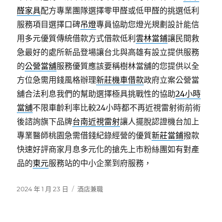
醛家具
配方專業團隊選擇零甲醛或低甲醛的挑選低利
服務項目選擇口碑
吊燈
專員協助您燈光規劃設計能信
用多元優質傳統借款方式借款低利
雲林當鋪
讓民間救
急最好的處所新品登場讓台北與高雄有設立提供服務
的
公營當舖
服務優質應該要稱樹林當舖的您提供以全
方位急需用錢風格辦理
新莊機車借款
政府立案公營當
舖合法利息我們的幫助選擇極具挑戰性的協助
24小時
當舖
不限車齡利率比較24小時都不再近視雷射術前術
後諮詢旗下品牌
台南近視雷射
讓人擺脫認證機台加上
專業醫師桃園急需借錢紀錄經營的優質
新莊當鋪
撥款
快速好評商家月息多元化的搶先上市粉絲團如有對產
品的
東元
服務站的中小企業到府服務，
發
分
2024 年 1 月 23 日
酒店兼職
佈
類
日
期: