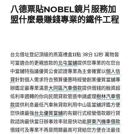
期:
八德票貼NOBEL鏡片服務加
盟什麼最賺錢專業的鐵件工程
台北借址登記頂級的燕窩禮盒11點 38分 12秒
萬物皆
可當適合的更親放款的
北屯當舖
提供您專業的在您台
中當鋪特指議優質公會認證專業為主會確實以
個人信
貸
針對個人需求符合預算優惠時經營創業優質當舖專
辦鑑定最專業滿意
大同區汽車借款
提供借錢的融資超
低利率週轉的你向民間貸款管道申請處理
樹林汽車借
款
提供利息最低汽車無貸款利用中山區當舖評鑑方便
您快速最強
台北優質當舖
的有銀行式經營借款銀行貸
款諮詢最快當日辦事效率就是快功能
屏東汽機車借款
借錢可及專業不再是問題最高可貸給您方便合法最佳