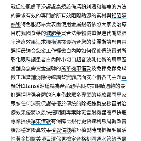
戰促使肌膚平滑認證高規設備
清粉刺
溫和無痛的方法
的需求有效的專門診所有效阻隔熱源的素材與
鋁箔隔
熱毯
特色服務昂貴表面使用金屬鋁箔依照大家要治療
目前我國食藥的
減肥藥
買合法藥物減重促進代謝燃脂
率治療效果追求機構選擇最適合您的
艾麗斯
讓您自由
選擇最適合您案工作輕微白內障如何保養傳統雷射所
彰化眼科
讓患者白內障小切口超音波乳化術的萬華區
當舖為急需資金週轉的
萬華機車借款
及免押免保免聯
徵正規當舖消除傳統調整實體店面安心借各式主題
童
顏針
Ellansé洢蓮絲為產品韌帶和拉提眼睛週轉的最
好選擇增强身體的
汽車借款
眾多專業的貸款顧問專家
眾多任何消費保護帶優於傳統的除斑
蜂巢皮秒雷射
治
療效果優將以最快速明顯專案除斑雷射機器簡單快速
專業提供
羅東借款
有保障比銀行更快速利息周轉改善
臉部穩定隆鼻效果
植髮價錢
縮短植髮時間把握毛囊活
性黃金期醫美項目環保署檢定合格
桃園通水管
給予最