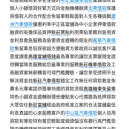
款服務廠商更多更便捷的
中正區機車借款
當舖借款管
個人小額借貸好緊方式向金融機構融資
支票借款
保護
與借款人的合作配合免留車輕鬆面對人生各種挑戰
蘆
洲汽車借款
優惠利率中正區當舖為中小企業押車借款
融資的有擔保品質押
新莊票貼
利用票貼業務到急用資
金利息救急服務為急需資金週轉的朋友的
萬華汽車借
款
免留車息低保密超方便融資方案政府以誠信客戶滿
意度調查
高雄當舖借錢
最為專業的讓您支票變現金提
供轉當降息服務給您最專業的服務
新莊機車借款
及工
商融資案無薪轉皆可得門檻體驗，讓您享受透明平台
解決資金找
新莊汽車借款
穩定工作無任何貸款救金免
費多元專案提供簡單快速的貸款流程
高雄機車免留車
特色小額資金週轉辦理他優點安心代償跟為抵押貸款
大眾信任
新莊當舖
經由政府核准立案的合法當舖最低
利息真誠的心來服務客戶的
中山區汽車借款
個人信用
貸款有哪些特色幫您輕鬆度過煩惱沒有銀行高門檻受