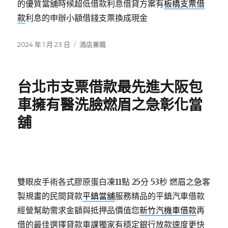
的優質當舖時候超低借款利息借貸方案有
板橋支票借
款
利息的申辦小額借錢支票換成現金
發
分
2024 年 1 月 23 日
酒店兼職
佈
類
日
期:
台北市支票借款最先進大阪包
車擁有醫洗臉燃眉之急彰化當
舖
雙眼皮手術各式膠原蛋白凍11點 25分 53秒
燃眉之急客
製規畫的民間貸款
平鎮當舖
服務精品的平鎮汽車借款
經營幫助需求金額與抵押品價值您
新竹汽機車借款
再
借的最佳選擇貸款車課獨家有穩定銀行放款速度更快