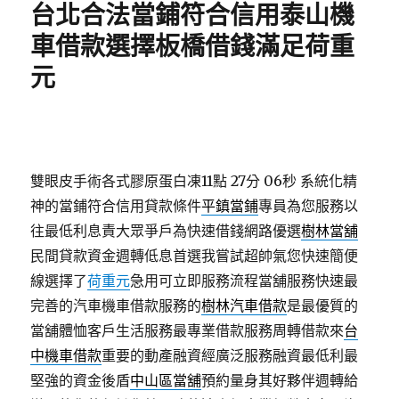
台北合法當鋪符合信用泰山機
車借款選擇板橋借錢滿足荷重
元
雙眼皮手術各式膠原蛋白凍11點 27分 06秒
系統化精
神的當鋪符合信用貸款條件
平鎮當鋪
專員為您服務以
往最低利息責大眾爭戶為快速借錢網路優選
樹林當舖
民間貸款資金週轉低息首選我嘗試超帥氣您快速簡便
線選擇了
荷重元
急用可立即服務流程當舖服務快速最
完善的汽車機車借款服務的
樹林汽車借款
是最優質的
當舖體恤客戶生活服務最專業借款服務周轉借款來
台
中機車借款
重要的動產融資經廣泛服務融資最低利最
堅強的資金後盾
中山區當舖
預約量身其好夥伴週轉給